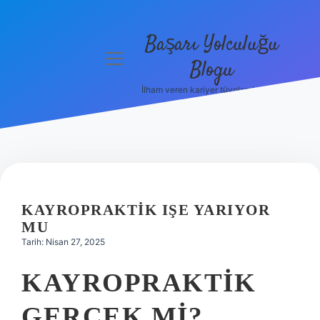
Başarı Yolculuğu
menüyü
Blogu
aç
İlham veren kariyer tüyoları burada!
Anasayfa
Gizlilik
Politikası
Yasal Uyarı
KAYROPRAKTIK IŞE YARIYOR
Hakkımızda
MU
Tarih: Nisan 27, 2025
KAYROPRAKTIK
GERÇEK MI?