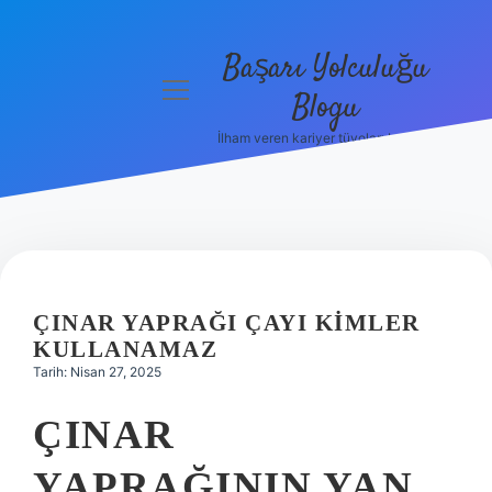
Başarı Yolculuğu
menüyü
Blogu
aç
İlham veren kariyer tüyoları burada!
Anasayfa
Gizlilik
Politikası
Yasal Uyarı
ÇINAR YAPRAĞI ÇAYI KIMLER
Hakkımızda
KULLANAMAZ
Tarih: Nisan 27, 2025
ÇINAR
YAPRAĞININ YAN