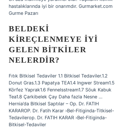
hastalıklarında iyi bir onarımdır. Gurmarket.com
Gurme Pazarı
BELDEKI
KIREÇLENMEYE IYI
GELEN BITKILER
NELERDIR?
Fıtık Bitkisel Tedaviler 1.1 Bitkisel Tedaviler.1.2
Donut Gras.1.3 Papatya TEA1.4 Ingwer Stream1.5
Körfez Yaprak1.6 Fennelsstream1.7 Söuk Kabuk
Tea1.8 Çarkibelek Çay Daha fazla Nesne …
Hernia’da Bitkisel Saptılar – Op. Dr. FATIH
KARAROP. Dr. Fatih Karar ›Bel-Fitiginda-Titkisel-
Tedavilerop. Dr. FATIH KARAR ›Bel-Fitiginda-
Bitkisel-Tedaviler