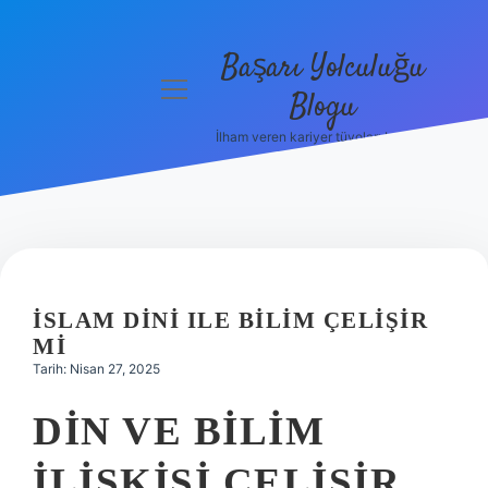
Başarı Yolculuğu
menüyü
Blogu
aç
İlham veren kariyer tüyoları burada!
Anasayfa
Gizlilik
Politikası
Yasal Uyarı
İSLAM DINI ILE BILIM ÇELIŞIR
Hakkımızda
MI
Tarih: Nisan 27, 2025
DIN VE BILIM
ILIŞKISI ÇELIŞIR