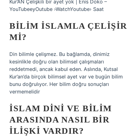
Kur’AN Çelişkili bir ayet yok | Enis Doko –
YouTubeeyOutube ›WatchYoutube› Saat
BILIM İSLAMLA ÇELIŞIR
MI?
Din bilimle çelişmez. Bu bağlamda, dinimiz
kesinlikle doğru olan bilimsel çalışmaları
reddetmedi, ancak kabul eden. Aslında, Kutsal
Kur’an’da birçok bilimsel ayet var ve bugün bilim
bunu doğrulıyor. Her bilim doğru sonuçları
vermemelidir
İSLAM DINI VE BILIM
ARASINDA NASIL BIR
ILIŞKI VARDIR?