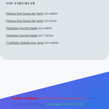
SON YORUMLAR
Fitness Den Sonra Ne Yenir
için
admin
Fitness Den Sonra Ne Yenir
için
Ozan
Hamilton Çevrimi Nedir
için
admin
Hamilton Çevrimi Nedir
için
Tayfun
7 Haftalık Gebelik Kaç Aylık
için
admin
exper.xyz/
Reklam ve İletişim:
E-mail:
backlinkpaneli@gmail.com
Teams:
forumhizmeti@gmail.com
Whatsapp: 0262 606 0 726
Telegram: