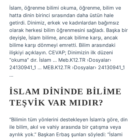
İslam, öğrenme bilimi okuma, öğrenme, bilim ve
hatta dinin birinci sırasından daha üstün hale
getirdi. Dinimiz, erkek ve kadınlardan bağımsız
olarak herkesi bilim öğrenmesini sağladı. Başka bir
deyişle, İslam bilime, ancak bilime karşı, ancak
bilime karşı dönmeyi emretti. Bilim arasındaki
ilişkiyi açıklayın. CEVAP; Dinimizin ilk düzeni
“okuma” dır. İslam … Meb.K12.TR ›Dosyalar›
24130941_1 … MEB.K12.TR ›Dosyalar› 24130941_1
…
İSLAM DININDE BILIME
TEŞVIK VAR MIDIR?
“Bilimin tüm yönlerini destekleyen İslam’a göre, din
ile bilim, akıl ve vahiy arasında bir çatışma veya
ayrılık yok.” Başkan Erbaş şunları söyledi: “İslami