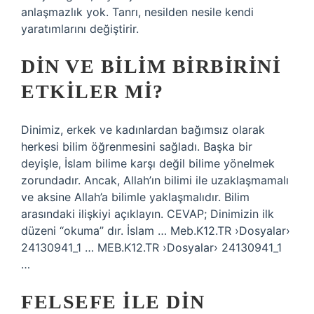
anlaşmazlık yok. Tanrı, nesilden nesile kendi
yaratımlarını değiştirir.
DIN VE BILIM BIRBIRINI
ETKILER MI?
Dinimiz, erkek ve kadınlardan bağımsız olarak
herkesi bilim öğrenmesini sağladı. Başka bir
deyişle, İslam bilime karşı değil bilime yönelmek
zorundadır. Ancak, Allah’ın bilimi ile uzaklaşmamalı
ve aksine Allah’a bilimle yaklaşmalıdır. Bilim
arasındaki ilişkiyi açıklayın. CEVAP; Dinimizin ilk
düzeni “okuma” dır. İslam … Meb.K12.TR ›Dosyalar›
24130941_1 … MEB.K12.TR ›Dosyalar› 24130941_1
…
FELSEFE ILE DIN