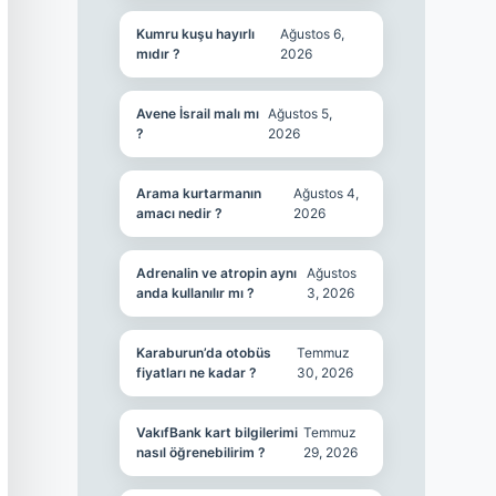
Kumru kuşu hayırlı
Ağustos 6,
mıdır ?
2026
Avene İsrail malı mı
Ağustos 5,
?
2026
Arama kurtarmanın
Ağustos 4,
amacı nedir ?
2026
Adrenalin ve atropin aynı
Ağustos
anda kullanılır mı ?
3, 2026
Karaburun’da otobüs
Temmuz
fiyatları ne kadar ?
30, 2026
VakıfBank kart bilgilerimi
Temmuz
nasıl öğrenebilirim ?
29, 2026