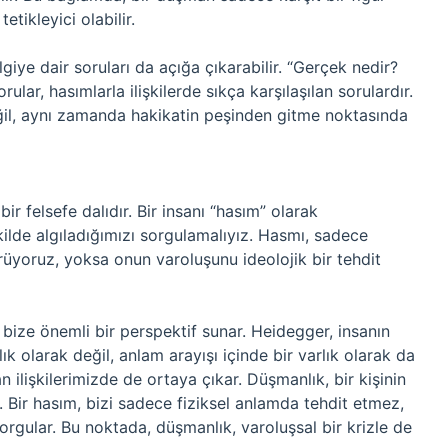
etikleyici olabilir.
iye dair soruları da açığa çıkarabilir. “Gerçek nedir?
ular, hasımlarla ilişkilerde sıkça karşılaşılan sorulardır.
ğil, aynı zamanda hakikatin peşinden gitme noktasında
ir felsefe dalıdır. Bir insanı “hasım” olarak
kilde algıladığımızı sorgulamalıyız. Hasmı, sadece
örüyoruz, yoksa onun varoluşunu ideolojik bir tehdit
 bize önemli bir perspektif sunar. Heidegger, insanın
lık olarak değil, anlam arayışı içinde bir varlık olarak da
n ilişkilerimizde de ortaya çıkar. Düşmanlık, bir kişinin
ir. Bir hasım, bizi sadece fiziksel anlamda tehdit etmez,
rgular. Bu noktada, düşmanlık, varoluşsal bir krizle de