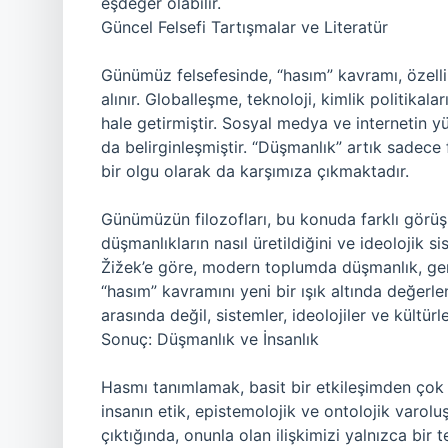
eşdeğer olabilir.
Güncel Felsefi Tartışmalar ve Literatür
Günümüz felsefesinde, “hasım” kavramı, özellikl
alınır. Globalleşme, teknoloji, kimlik politika
hale getirmiştir. Sosyal medya ve internetin y
da belirginleşmiştir. “Düşmanlık” artık sadece f
bir olgu olarak da karşımıza çıkmaktadır.
Günümüzün filozofları, bu konuda farklı görüşl
düşmanlıkların nasıl üretildiğini ve ideolojik sis
Žižek’e göre, modern toplumda düşmanlık, genel
“hasım” kavramını yeni bir ışık altında değerle
arasında değil, sistemler, ideolojiler ve kültürl
Sonuç: Düşmanlık ve İnsanlık
Hasmı tanımlamak, basit bir etkileşimden çok 
insanın etik, epistemolojik ve ontolojik varolu
çıktığında, onunla olan ilişkimizi yalnızca bir 