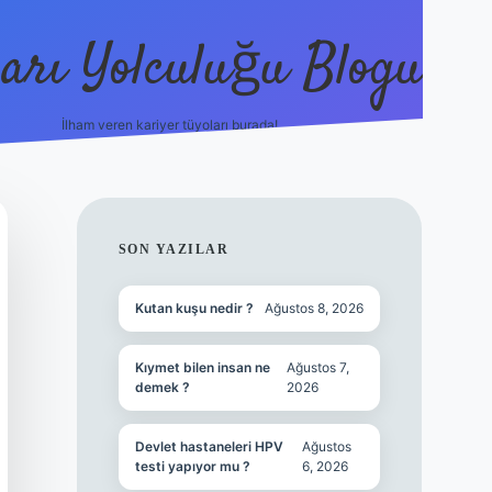
arı Yolculuğu Blogu
İlham veren kariyer tüyoları burada!
tulipbet giriş
https://www.betexp
SIDEBAR
SON YAZILAR
Kutan kuşu nedir ?
Ağustos 8, 2026
Kıymet bilen insan ne
Ağustos 7,
demek ?
2026
Devlet hastaneleri HPV
Ağustos
testi yapıyor mu ?
6, 2026