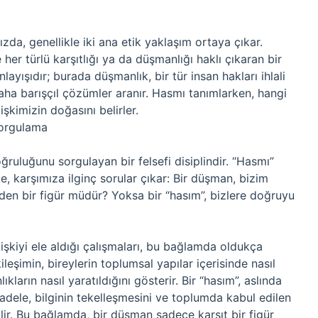
a, genellikle iki ana etik yaklaşım ortaya çıkar.
e her türlü karşıtlığı ya da düşmanlığı haklı çıkaran bir
anlayışıdır; burada düşmanlık, bir tür insan hakları ihlali
aha barışçıl çözümler aranır. Hasmı tanımlarken, hangi
şkimizin doğasını belirler.
Sorgulama
doğruluğunu sorgulayan bir felsefi disiplindir. “Hasmı”
, karşımıza ilginç sorular çıkar: Bir düşman, bizim
eden bir figür müdür? Yoksa bir “hasım”, bizlere doğruyu
lişkiyi ele aldığı çalışmaları, bu bağlamda oldukça
ileşimin, bireylerin toplumsal yapılar içerisinde nasıl
ıkların nasıl yaratıldığını gösterir. Bir “hasım”, aslında
adele, bilginin tekelleşmesini ve toplumda kabul edilen
lir. Bu bağlamda, bir düşman sadece karşıt bir figür