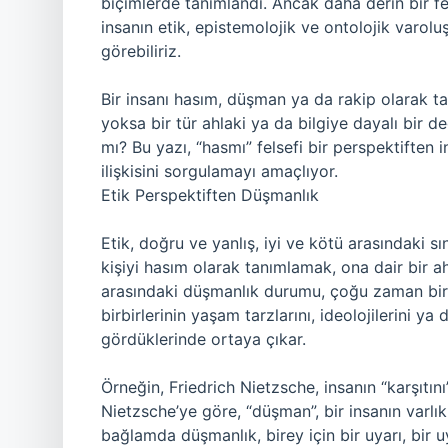
biçimlerde tanımlandı. Ancak daha derin bir f
insanın etik, epistemolojik ve ontolojik varolu
görebiliriz.
Bir insanı hasım, düşman ya da rakip olarak t
yoksa bir tür ahlaki ya da bilgiye dayalı bir d
mı? Bu yazı, “hasmı” felsefi bir perspektiften 
ilişkisini sorgulamayı amaçlıyor.
Etik Perspektiften Düşmanlık
Etik, doğru ve yanlış, iyi ve kötü arasındaki sını
kişiyi hasım olarak tanımlamak, ona dair bir ah
arasındaki düşmanlık durumu, çoğu zaman bir 
birbirlerinin yaşam tarzlarını, ideolojilerini ya
gördüklerinde ortaya çıkar.
Örneğin, Friedrich Nietzsche, insanın “karşıtını”
Nietzsche’ye göre, “düşman”, bir insanın varlı
bağlamda düşmanlık, birey için bir uyarı, bir uy