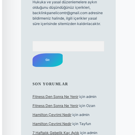
Hukuka ve yasal düzenlemelere aykırı
olduğunu düşündüğünüz içerikleri,
backlinkpanelicomtr@gmail.com
adresine
bildirmeniz halinde, ilgili içerikler yasal
süre içerisinde sitemizden kaldırılacaktır.
Arama
SON YORUMLAR
Fitness Den Sonra Ne Yenir
için
admin
Fitness Den Sonra Ne Yenir
için
Ozan
Hamilton Çevrimi Nedir
için
admin
Hamilton Çevrimi Nedir
için
Tayfun
7 Haftalık Gebelik Kaç Aylık
için
admin