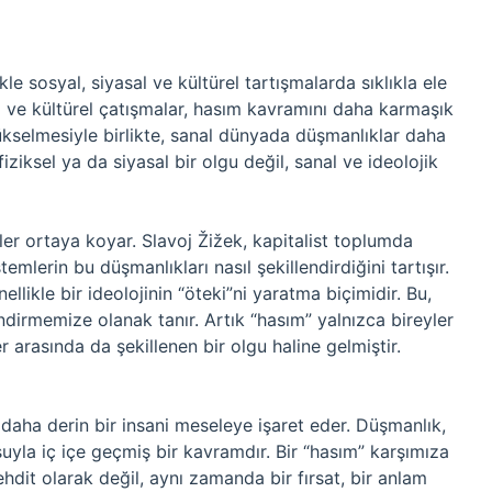
e sosyal, siyasal ve kültürel tartışmalarda sıklıkla ele
ları ve kültürel çatışmalar, hasım kavramını daha karmaşık
ükselmesiyle birlikte, sanal dünyada düşmanlıklar daha
iziksel ya da siyasal bir olgu değil, sanal ve ideolojik
er ortaya koyar. Slavoj Žižek, kapitalist toplumda
temlerin bu düşmanlıkları nasıl şekillendirdiğini tartışır.
likle bir ideolojinin “öteki”ni yaratma biçimidir. Bu,
ndirmemize olanak tanır. Artık “hasım” yalnızca bireyler
er arasında da şekillenen bir olgu haline gelmiştir.
daha derin bir insani meseleye işaret eder. Düşmanlık,
şuyla iç içe geçmiş bir kavramdır. Bir “hasım” karşımıza
tehdit olarak değil, aynı zamanda bir fırsat, bir anlam