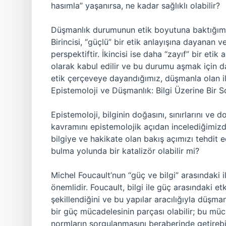
hasımla” yaşanırsa, ne kadar sağlıklı olabilir?
Düşmanlık durumunun etik boyutuna baktığımızd
Birincisi, “güçlü” bir etik anlayışına dayanan v
perspektiftir. İkincisi ise daha “zayıf” bir etik 
olarak kabul edilir ve bu durumu aşmak için d
etik çerçeveye dayandığımız, düşmanla olan ili
Epistemoloji ve Düşmanlık: Bilgi Üzerine Bir 
Epistemoloji, bilginin doğasını, sınırlarını ve 
kavramını epistemolojik açıdan incelediğimizde
bilgiye ve hakikate olan bakış açımızı tehdit 
bulma yolunda bir katalizör olabilir mi?
Michel Foucault’nun “güç ve bilgi” arasındaki i
önemlidir. Foucault, bilgi ile güç arasındaki etk
şekillendiğini ve bu yapılar aracılığıyla düşmanl
bir güç mücadelesinin parçası olabilir; bu müc
normların sorgulanmasını beraberinde getirebi