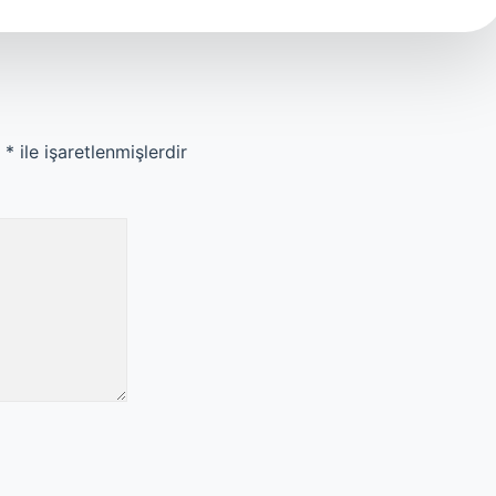
r
*
ile işaretlenmişlerdir