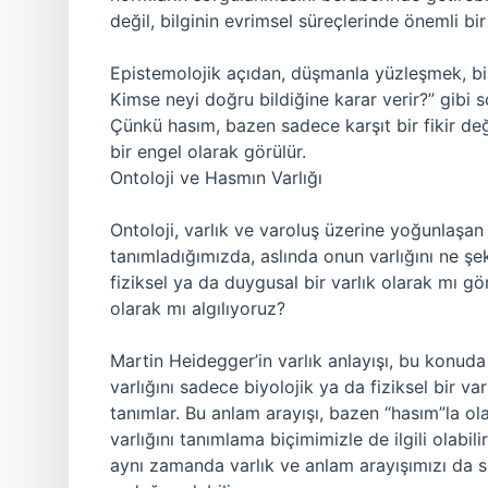
değil, bilginin evrimsel süreçlerinde önemli bir t
Epistemolojik açıdan, düşmanla yüzleşmek, bilg
Kimse neyi doğru bildiğine karar verir?” gibi sor
Çünkü hasım, bazen sadece karşıt bir fikir de
bir engel olarak görülür.
Ontoloji ve Hasmın Varlığı
Ontoloji, varlık ve varoluş üzerine yoğunlaşan b
tanımladığımızda, aslında onun varlığını ne şe
fiziksel ya da duygusal bir varlık olarak mı g
olarak mı algılıyoruz?
Martin Heidegger’in varlık anlayışı, bu konuda
varlığını sadece biyolojik ya da fiziksel bir var
tanımlar. Bu anlam arayışı, bazen “hasım”la ola
varlığını tanımlama biçimimizle de ilgili olabil
aynı zamanda varlık ve anlam arayışımızı da so