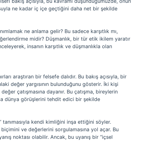
elsefi bakış açısıyla, bu kavramı düşündüğümüzde, onun
şuyla ne kadar iç içe geçtiğini daha net bir şekilde
anımlamak ne anlama gelir? Bu sadece karşıtlık mı,
eğerlendirme midir? Düşmanlık, bir tür etik ikilem yaratır
inceleyerek, insanın karşıtlık ve düşmanlıkla olan
rları araştıran bir felsefe dalıdır. Bu bakış açısıyla, bir
laki değer yargısının bulunduğunu gösterir. İki kişi
değer çatışmasına dayanır. Bu çatışma, bireylerin
 da dünya görüşlerini tehdit edici bir şekilde
 tanımasıyla kendi kimliğini inşa ettiğini söyler.
k biçimini ve değerlerini sorgulamasına yol açar. Bu
anış noktası olabilir. Ancak, bu uyanış bir “içsel