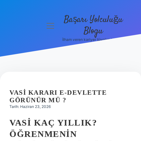
Başarı Yolculuğu
menüyü
Blogu
aç
İlham veren kariyer tüyoları burada!
Anasayfa
Gizlilik
Politikası
Yasal Uyarı
VASI KARARI E-DEVLETTE
Hakkımızda
GÖRÜNÜR MÜ ?
Tarih: Haziran 23, 2026
VASI KAÇ YILLIK?
ÖĞRENMENIN