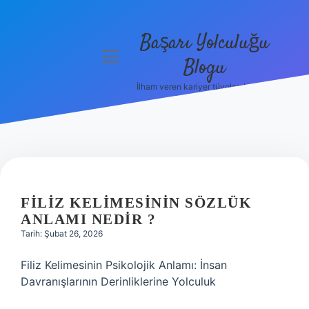
Başarı Yolculuğu
menüyü
Blogu
aç
İlham veren kariyer tüyoları burada!
Anasayfa
Gizlilik
Politikası
Yasal Uyarı
FILIZ KELIMESININ SÖZLÜK
Hakkımızda
ANLAMI NEDIR ?
Tarih: Şubat 26, 2026
Filiz Kelimesinin Psikolojik Anlamı: İnsan
Davranışlarının Derinliklerine Yolculuk