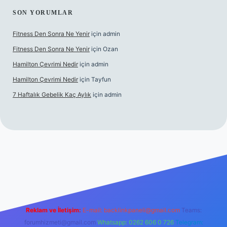
SON YORUMLAR
Fitness Den Sonra Ne Yenir
için
admin
Fitness Den Sonra Ne Yenir
için
Ozan
Hamilton Çevrimi Nedir
için
admin
Hamilton Çevrimi Nedir
için
Tayfun
7 Haftalık Gebelik Kaç Aylık
için
admin
exper.xyz/
Reklam ve İletişim:
E-mail:
backlinkpaneli@gmail.com
Teams:
forumhizmeti@gmail.com
Whatsapp: 0262 606 0 726
Telegram: