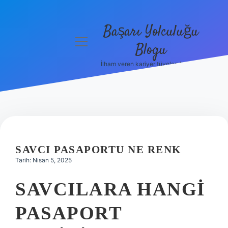
Başarı Yolculuğu
menüyü
Blogu
aç
İlham veren kariyer tüyoları burada!
Anasayfa
Gizlilik
Politikası
Yasal Uyarı
SAVCI PASAPORTU NE RENK
Hakkımızda
Tarih: Nisan 5, 2025
SAVCILARA HANGI
PASAPORT