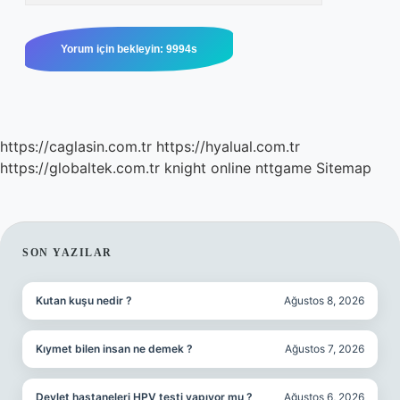
https://caglasin.com.tr
https://hyalual.com.tr
https://globaltek.com.tr
knight online
nttgame
Sitemap
SIDEBAR
SON YAZILAR
Kutan kuşu nedir ?
Ağustos 8, 2026
Kıymet bilen insan ne demek ?
Ağustos 7, 2026
Devlet hastaneleri HPV testi yapıyor mu ?
Ağustos 6, 2026