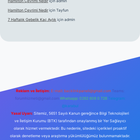
Hamilton Çevrimi Nedir
için
admin
Hamilton Çevrimi Nedir
için
Tayfun
7 Haftalık Gebelik Kaç Aylık
için
admin
r.xyz/
Reklam ve İletişim:
E-mail:
backlinkpaneli@gmail.com
Teams:
forumhizmeti@gmail.com
Whatsapp: 0262 606 0 726
Telegram:
@karabul
Yasal Uyarı:
Sitemiz, 5651 Sayılı Kanun gereğince Bilgi Teknolojileri
ve İletişim Kurumu (BTK) tarafından onaylanmış bir Yer Sağlayıcı
olarak hizmet vermektedir. Bu nedenle, sitedeki içerikleri proaktif
olarak denetleme veya araştırma yükümlülüğümüz bulunmamaktadır.