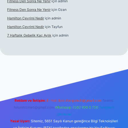
Fitness Den Sonra Ne Yenir
için
admin
Fitness Den Sonra Ne Yenir
için
Ozan
Hamilton Çevrimi Nedir
için
admin
Hamilton Çevrimi Nedir
için
Tayfun
7 Haftalık Gebelik Kaç Aylık
için
admin
r.xyz/
Reklam ve İletişim:
E-mail:
backlinkpaneli@gmail.com
Teams:
forumhizmeti@gmail.com
Whatsapp: 0262 606 0 726
Telegram:
@karabul
Yasal Uyarı:
Sitemiz, 5651 Sayılı Kanun gereğince Bilgi Teknolojileri
ve İletişim Kurumu (BTK) tarafından onaylanmış bir Yer Sağlayıcı