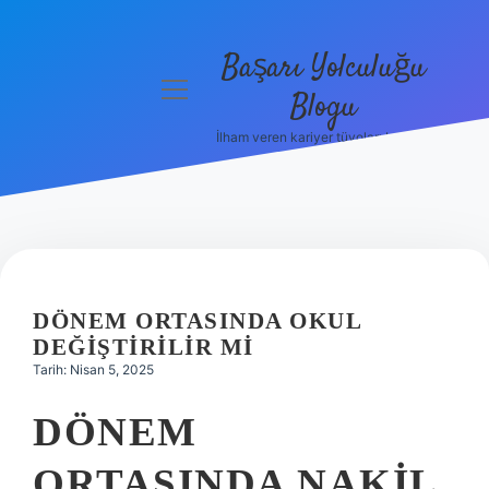
Başarı Yolculuğu
menüyü
Blogu
aç
İlham veren kariyer tüyoları burada!
Anasayfa
Gizlilik
Politikası
Yasal Uyarı
DÖNEM ORTASINDA OKUL
Hakkımızda
DEĞIŞTIRILIR MI
Tarih: Nisan 5, 2025
DÖNEM
ORTASINDA NAKIL