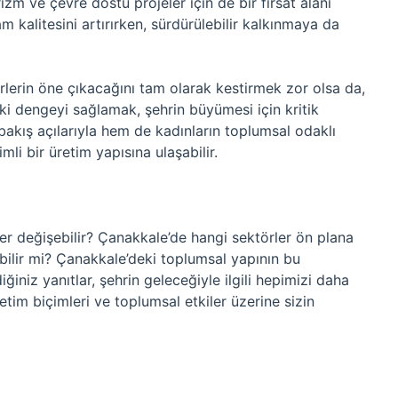
rizm ve çevre dostu projeler için de bir fırsat alanı
m kalitesini artırırken, sürdürülebilir kalkınmaya da
lerin öne çıkacağını tam olarak kestirmek zor olsa da,
ki dengeyi sağlamak, şehrin büyümesi için kritik
 bakış açılarıyla hem de kadınların toplumsal odaklı
mli bir üretim yapısına ulaşabilir.
er değişebilir? Çanakkale’de hangi sektörler ön plana
ebilir mi? Çanakkale’deki toplumsal yapının bu
iniz yanıtlar, şehrin geleceğiyle ilgili hepimizi daha
tim biçimleri ve toplumsal etkiler üzerine sizin