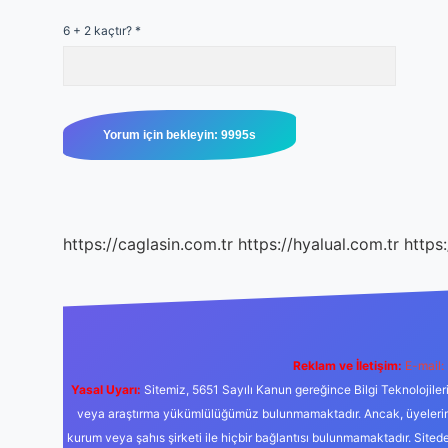
6 + 2 kaçtır?
*
https://caglasin.com.tr
https://hyalual.com.tr
https
Reklam ve İletişim:
E-mail:
Yasal Uyarı:
Sitemiz, 5651 Sayılı Kanun gereğince Bilgi Teknolojiler
veya araştırma yükümlülüğümüz bulunmamaktadır. Ancak, üyelerimiz y
kurum veya şahıs şirketi ile hiçbir bağlantısı bulunmamaktadır. Sited