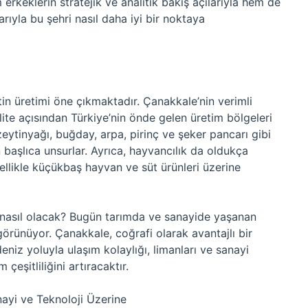
erkeklerin stratejik ve analitik bakış açılarıyla hem de
rıyla bu şehri nasıl daha iyi bir noktaya
in üretimi öne çıkmaktadır. Çanakkale’nin verimli
alite açısından Türkiye’nin önde gelen üretim bölgeleri
zeytinyağı, buğday, arpa, pirinç ve şeker pancarı gibi
 başlıca unsurlar. Ayrıca, hayvancılık da oldukça
llikle küçükbaş hayvan ve süt ürünleri üzerine
ı nasıl olacak? Bugün tarımda ve sanayide yaşanan
rünüyor. Çanakkale, coğrafi olarak avantajlı bir
eniz yoluyla ulaşım kolaylığı, limanları ve sanayi
çeşitliliğini artıracaktır.
anayi ve Teknoloji Üzerine