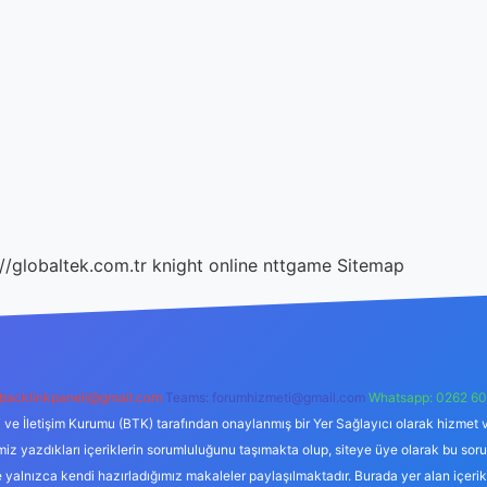
://globaltek.com.tr
knight online
nttgame
Sitemap
backlinkpaneli@gmail.com
Teams:
forumhizmeti@gmail.com
Whatsapp: 0262 60
i ve İletişim Kurumu (BTK) tarafından onaylanmış bir Yer Sağlayıcı olarak hizmet v
azdıkları içeriklerin sorumluluğunu taşımakta olup, siteye üye olarak bu sorumlul
e yalnızca kendi hazırladığımız makaleler paylaşılmaktadır. Burada yer alan içeri