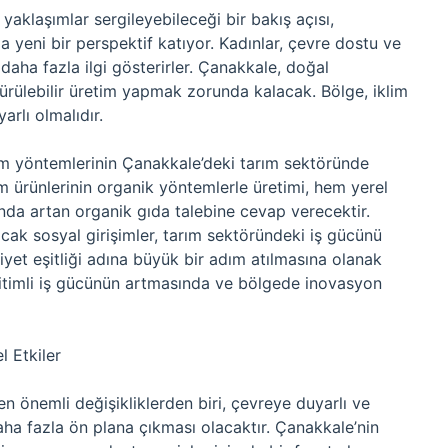
yaklaşımlar sergileyebileceği bir bakış açısı,
za yeni bir perspektif katıyor. Kadınlar, çevre dostu ve
aha fazla ilgi gösterirler. Çanakkale, doğal
dürülebilir üretim yapmak zorunda kalacak. Bölge, iklim
arlı olmalıdır.
im yöntemlerinin Çanakkale’deki tarım sektöründe
m ürünlerinin organik yöntemlerle üretimi, hem yerel
da artan organik gıda talebine cevap verecektir.
cak sosyal girişimler, tarım sektöründeki iş gücünü
iyet eşitliği adına büyük bir adım atılmasına olanak
ğitimli iş gücünün artmasında ve bölgede inovasyon
 Etkiler
n önemli değişikliklerden biri, çevreye duyarlı ve
aha fazla ön plana çıkması olacaktır. Çanakkale’nin