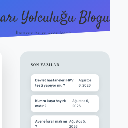
arı Yolculuğu Blogu
İlham veren kariyer tüyoları burada!
tulipbet giriş
https://www.betexp
SIDEBAR
SON YAZILAR
Devlet hastaneleri HPV
Ağustos
testi yapıyor mu ?
6, 2026
Kumru kuşu hayırlı
Ağustos 6,
mıdır ?
2026
Avene İsrail malı mı
Ağustos 5,
?
2026