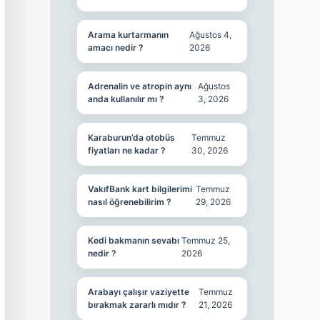
Arama kurtarmanın
Ağustos 4,
amacı nedir ?
2026
Adrenalin ve atropin aynı
Ağustos
anda kullanılır mı ?
3, 2026
Karaburun’da otobüs
Temmuz
fiyatları ne kadar ?
30, 2026
VakıfBank kart bilgilerimi
Temmuz
nasıl öğrenebilirim ?
29, 2026
Kedi bakmanın sevabı
Temmuz 25,
nedir ?
2026
Arabayı çalışır vaziyette
Temmuz
bırakmak zararlı mıdır ?
21, 2026