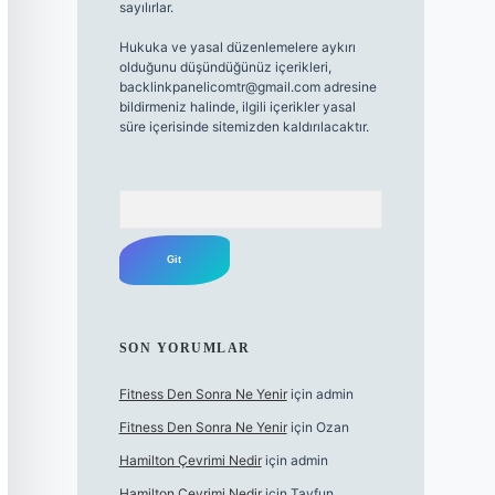
sayılırlar.
Hukuka ve yasal düzenlemelere aykırı
olduğunu düşündüğünüz içerikleri,
backlinkpanelicomtr@gmail.com
adresine
bildirmeniz halinde, ilgili içerikler yasal
süre içerisinde sitemizden kaldırılacaktır.
Arama
SON YORUMLAR
Fitness Den Sonra Ne Yenir
için
admin
Fitness Den Sonra Ne Yenir
için
Ozan
Hamilton Çevrimi Nedir
için
admin
Hamilton Çevrimi Nedir
için
Tayfun