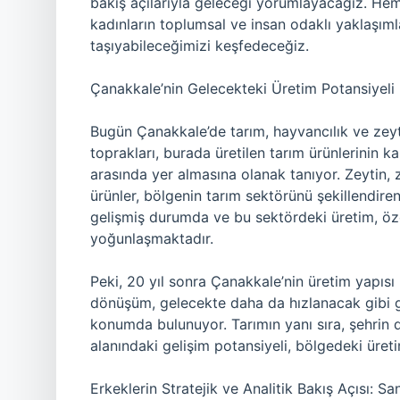
bakış açılarıyla geleceği yorumlayacağız. Hem 
kadınların toplumsal ve insan odaklı yaklaşımla
taşıyabileceğimizi keşfedeceğiz.
Çanakkale’nin Gelecekteki Üretim Potansiyeli
Bugün Çanakkale’de tarım, hayvancılık ve zeyt
toprakları, burada üretilen tarım ürünlerinin k
arasında yer almasına olanak tanıyor. Zeytin, 
ürünler, bölgenin tarım sektörünü şekillendiren
gelişmiş durumda ve bu sektördeki üretim, öze
yoğunlaşmaktadır.
Peki, 20 yıl sonra Çanakkale’nin üretim yapıs
dönüşüm, gelecekte daha da hızlanacak gibi gö
konumda bulunuyor. Tarımın yanı sıra, şehrin d
alanındaki gelişim potansiyeli, bölgedeki üretim 
Erkeklerin Stratejik ve Analitik Bakış Açısı: S