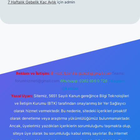
7 Haftalık Gebelik Kaç Aylık
için
admin
.betexper.xyz/
Reklam ve İletişim:
E-mail:
backlinkpaneli@gmail.com
Teams:
forumhizmeti@gmail.com
Whatsapp: 0262 606 0 726
Telegram:
@karabul
Yasal Uyarı:
Sitemiz, 5651 Sayılı Kanun gereğince Bilgi Teknolojileri
ve İletişim Kurumu (BTK) tarafından onaylanmış bir Yer Sağlayıcı
olarak hizmet vermektedir. Bu nedenle, sitedeki içerikleri proaktif
olarak denetleme veya araştırma yükümlülüğümüz bulunmamaktadır.
Ancak, üyelerimiz yazdıkları içeriklerin sorumluluğunu taşımakta olup,
siteye üye olarak bu sorumluluğu kabul etmiş sayılırlar. Bu internet