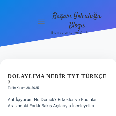
Başarı Yolculuğu
menüyü
Blogu
aç
İlham veren kariyer tüyoları burada!
Anasayfa
Gizlilik
Politikası
Yasal Uyarı
DOLAYLIMA NEDIR TYT TÜRKÇE
Hakkımızda
?
Tarih: Kasım 28, 2025
Ant İçiyorum Ne Demek? Erkekler ve Kadınlar
Arasındaki Farklı Bakış Açılarıyla İnceleyelim