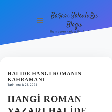
Başarı Yolculuğu
menüyü
Blogu
aç
İlham veren kariyer tüyoları burada!
Anasayfa
Gizlilik
Politikası
Yasal Uyarı
HALIDE HANGI ROMANIN
Hakkımızda
KAHRAMANI
Tarih: Aralık 25, 2024
HANGI ROMAN
YAZARI HALIDE