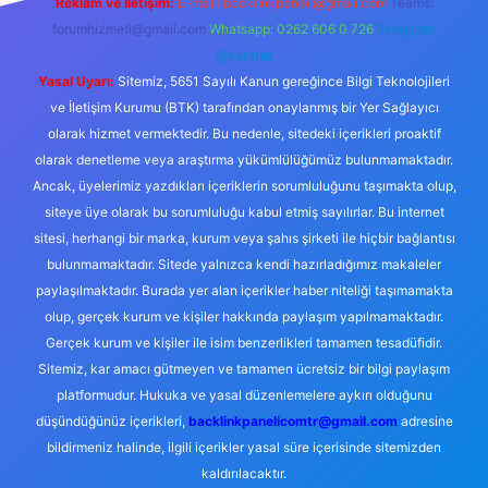
Reklam ve İletişim:
E-mail:
backlinkpaneli@gmail.com
Teams:
forumhizmeti@gmail.com
Whatsapp: 0262 606 0 726
Telegram:
@karabul
Yasal Uyarı:
Sitemiz, 5651 Sayılı Kanun gereğince Bilgi Teknolojileri
ve İletişim Kurumu (BTK) tarafından onaylanmış bir Yer Sağlayıcı
olarak hizmet vermektedir. Bu nedenle, sitedeki içerikleri proaktif
olarak denetleme veya araştırma yükümlülüğümüz bulunmamaktadır.
Ancak, üyelerimiz yazdıkları içeriklerin sorumluluğunu taşımakta olup,
siteye üye olarak bu sorumluluğu kabul etmiş sayılırlar. Bu internet
sitesi, herhangi bir marka, kurum veya şahıs şirketi ile hiçbir bağlantısı
bulunmamaktadır. Sitede yalnızca kendi hazırladığımız makaleler
paylaşılmaktadır. Burada yer alan içerikler haber niteliği taşımamakta
olup, gerçek kurum ve kişiler hakkında paylaşım yapılmamaktadır.
Gerçek kurum ve kişiler ile isim benzerlikleri tamamen tesadüfidir.
Sitemiz, kar amacı gütmeyen ve tamamen ücretsiz bir bilgi paylaşım
platformudur. Hukuka ve yasal düzenlemelere aykırı olduğunu
düşündüğünüz içerikleri,
backlinkpanelicomtr@gmail.com
adresine
bildirmeniz halinde, ilgili içerikler yasal süre içerisinde sitemizden
kaldırılacaktır.