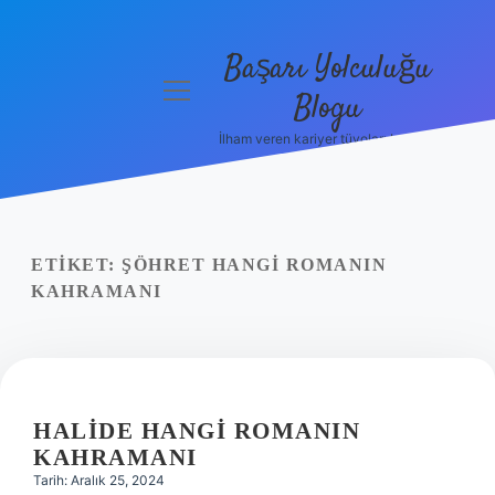
Başarı Yolculuğu
menüyü
Blogu
aç
İlham veren kariyer tüyoları burada!
Anasayfa
Gizlilik
Politikası
ETIKET:
ŞÖHRET HANGI ROMANIN
Yasal Uyarı
KAHRAMANI
Hakkımızda
HALIDE HANGI ROMANIN
KAHRAMANI
Tarih: Aralık 25, 2024