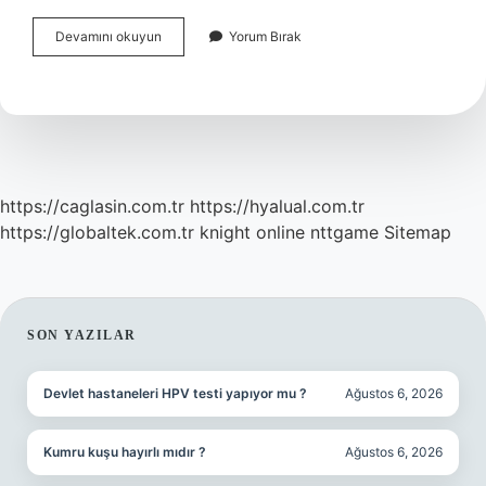
Halide
Devamını okuyun
Yorum Bırak
Hangi
Romanın
Kahramanı
https://caglasin.com.tr
https://hyalual.com.tr
https://globaltek.com.tr
knight online
nttgame
Sitemap
SIDEBAR
SON YAZILAR
Devlet hastaneleri HPV testi yapıyor mu ?
Ağustos 6, 2026
Kumru kuşu hayırlı mıdır ?
Ağustos 6, 2026