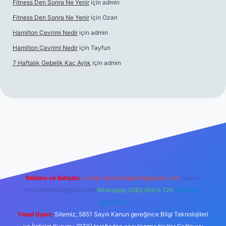
Fitness Den Sonra Ne Yenir
için
admin
Fitness Den Sonra Ne Yenir
için
Ozan
Hamilton Çevrimi Nedir
için
admin
Hamilton Çevrimi Nedir
için
Tayfun
7 Haftalık Gebelik Kaç Aylık
için
admin
//www.betexper.xyz/
Reklam ve İletişim:
E-mail:
backlinkpaneli@gmail.com
Teams:
forumhizmeti@gmail.com
Whatsapp: 0262 606 0 726
Telegram:
@karabul
Yasal Uyarı:
Sitemiz, 5651 Sayılı Kanun gereğince Bilgi Teknolojileri