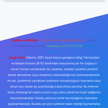
exper.xyz/
Reklam ve İletişim:
E-mail:
backlinkpaneli@gmail.com
Teams:
forumhizmeti@gmail.com
Whatsapp: 0262 606 0 726
Telegram:
@karabul
Yasal Uyarı:
Sitemiz, 5651 Sayılı Kanun gereğince Bilgi Teknolojileri
ve İletişim Kurumu (BTK) tarafından onaylanmış bir Yer Sağlayıcı
olarak hizmet vermektedir. Bu nedenle, sitedeki içerikleri proaktif
olarak denetleme veya araştırma yükümlülüğümüz bulunmamaktadır.
Ancak, üyelerimiz yazdıkları içeriklerin sorumluluğunu taşımakta olup,
siteye üye olarak bu sorumluluğu kabul etmiş sayılırlar. Bu internet
sitesi, herhangi bir marka, kurum veya şahıs şirketi ile hiçbir bağlantısı
bulunmamaktadır. Sitede yalnızca kendi hazırladığımız makaleler
paylaşılmaktadır. Burada yer alan içerikler haber niteliği taşımamakta