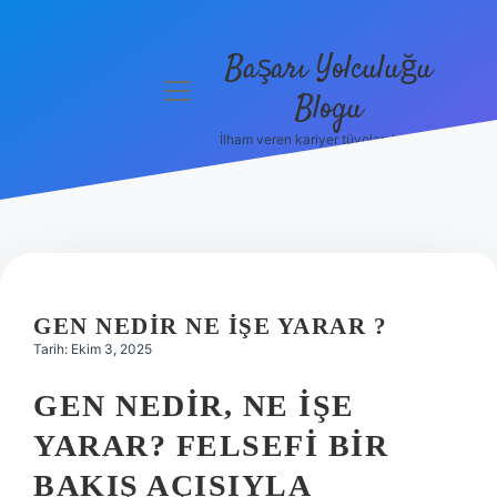
Başarı Yolculuğu
menüyü
Blogu
aç
İlham veren kariyer tüyoları burada!
Anasayfa
Gizlilik
Politikası
Yasal Uyarı
GEN NEDIR NE IŞE YARAR ?
Hakkımızda
Tarih: Ekim 3, 2025
GEN NEDIR, NE İŞE
YARAR? FELSEFI BIR
BAKIŞ AÇISIYLA