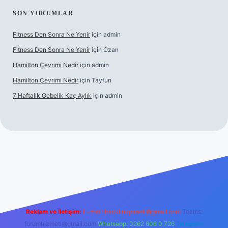
SON YORUMLAR
Fitness Den Sonra Ne Yenir
için
admin
Fitness Den Sonra Ne Yenir
için
Ozan
Hamilton Çevrimi Nedir
için
admin
Hamilton Çevrimi Nedir
için
Tayfun
7 Haftalık Gebelik Kaç Aylık
için
admin
xyz/
Reklam ve İletişim:
E-mail:
backlinkpaneli@gmail.com
Teams:
forumhizmeti@gmail.com
Whatsapp: 0262 606 0 726
Telegram: