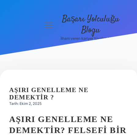
Başarı Yolculuğu
menüyü
Blogu
aç
İlham veren kariyer tüyoları burada!
Anasayfa
Gizlilik
Politikası
Yasal Uyarı
AŞIRI GENELLEME NE
Hakkımızda
DEMEKTIR ?
Tarih: Ekim 2, 2025
AŞIRI GENELLEME NE
DEMEKTIR? FELSEFI BIR