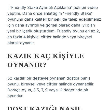
| “Friendly Stake Ayrıntılı Açıklama” adlı bir video
yaptım. Daha önce anlattığım “Friendly Stake”
oyununu daha kaliteli bir şekilde talep edebilmeniz
için daha ayrıntılı ve görsel olarak daha iyi olan
yeni bir içerik oluşturdum. Friendly oyunu en az 2,
en fazla 4 kişiyle, çiftler halinde veya bireysel
olarak oynanır.
KAZIK KAÇ KIŞIYLE
OYNANIR?
52 kartlık bir desteyle oynanan dostça bahis
oyunu, bireysel veya çiftler halinde oynanabilir.
Dostça oyun, 3,5, 7, 9 veya 11 değerinde bir
oyundur.
DOST KAZIĞI NASIL