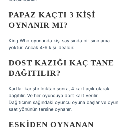
PAPAZ KAÇTI 3 KIŞI
OYNANIR MI?
King Who oyununda kişi sayısında bir sınırlama
yoktur. Ancak 4-6 kişi idealdir.
DOST KAZIĞI KAÇ TANE
DAĞITILIR?
Kartlar karıştırıldıktan sonra, 4 kart açık olarak
dağıtılır. Ve her oyuncuya dört kart verilir.
Dağıtıcının sağındaki oyuncu oyuna başlar ve oyun
saat yönünün tersine oynanır.
ESKIDEN OYNANAN