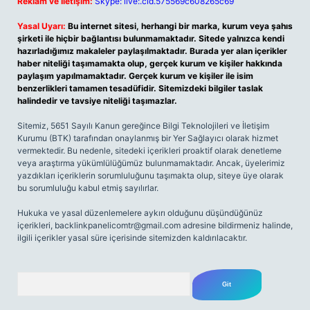
Reklam ve İletişim:
Skype: live:.cid.575569c608265c69
Yasal Uyarı:
Bu internet sitesi, herhangi bir marka, kurum veya şahıs
şirketi ile hiçbir bağlantısı bulunmamaktadır. Sitede yalnızca kendi
hazırladığımız makaleler paylaşılmaktadır. Burada yer alan içerikler
haber niteliği taşımamakta olup, gerçek kurum ve kişiler hakkında
paylaşım yapılmamaktadır. Gerçek kurum ve kişiler ile isim
benzerlikleri tamamen tesadüfidir. Sitemizdeki bilgiler taslak
halindedir ve tavsiye niteliği taşımazlar.
Sitemiz, 5651 Sayılı Kanun gereğince Bilgi Teknolojileri ve İletişim
Kurumu (BTK) tarafından onaylanmış bir Yer Sağlayıcı olarak hizmet
vermektedir. Bu nedenle, sitedeki içerikleri proaktif olarak denetleme
veya araştırma yükümlülüğümüz bulunmamaktadır. Ancak, üyelerimiz
yazdıkları içeriklerin sorumluluğunu taşımakta olup, siteye üye olarak
bu sorumluluğu kabul etmiş sayılırlar.
Hukuka ve yasal düzenlemelere aykırı olduğunu düşündüğünüz
içerikleri,
backlinkpanelicomtr@gmail.com
adresine bildirmeniz halinde,
ilgili içerikler yasal süre içerisinde sitemizden kaldırılacaktır.
Arama