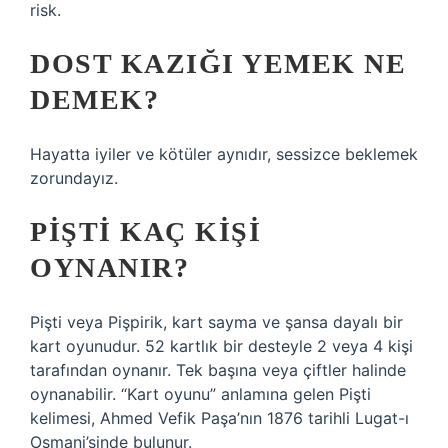
risk.
DOST KAZIĞI YEMEK NE
DEMEK?
Hayatta iyiler ve kötüler aynıdır, sessizce beklemek
zorundayız.
PIŞTI KAÇ KIŞI
OYNANIR?
Pişti veya Pişpirik, kart sayma ve şansa dayalı bir
kart oyunudur. 52 kartlık bir desteyle 2 veya 4 kişi
tarafından oynanır. Tek başına veya çiftler halinde
oynanabilir. “Kart oyunu” anlamına gelen Pişti
kelimesi, Ahmed Vefik Paşa’nın 1876 tarihli Lugat-ı
Osmani’sinde bulunur.