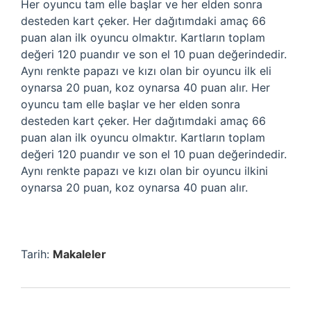
Her oyuncu tam elle başlar ve her elden sonra
desteden kart çeker. Her dağıtımdaki amaç 66
puan alan ilk oyuncu olmaktır. Kartların toplam
değeri 120 puandır ve son el 10 puan değerindedir.
Aynı renkte papazı ve kızı olan bir oyuncu ilk eli
oynarsa 20 puan, koz oynarsa 40 puan alır. Her
oyuncu tam elle başlar ve her elden sonra
desteden kart çeker. Her dağıtımdaki amaç 66
puan alan ilk oyuncu olmaktır. Kartların toplam
değeri 120 puandır ve son el 10 puan değerindedir.
Aynı renkte papazı ve kızı olan bir oyuncu ilkini
oynarsa 20 puan, koz oynarsa 40 puan alır.
Tarih:
Makaleler