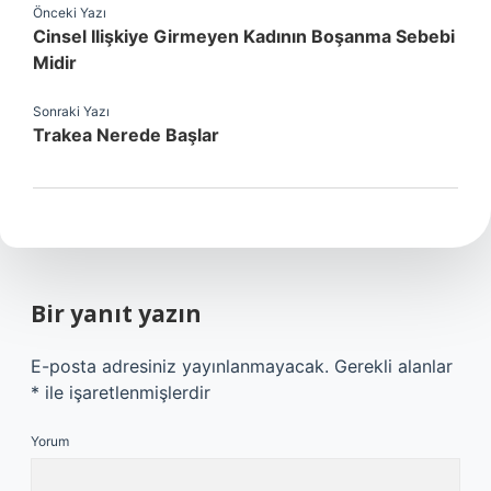
Önceki Yazı
Cinsel Ilişkiye Girmeyen Kadının Boşanma Sebebi
Midir
Sonraki Yazı
Trakea Nerede Başlar
Bir yanıt yazın
E-posta adresiniz yayınlanmayacak.
Gerekli alanlar
*
ile işaretlenmişlerdir
Yorum