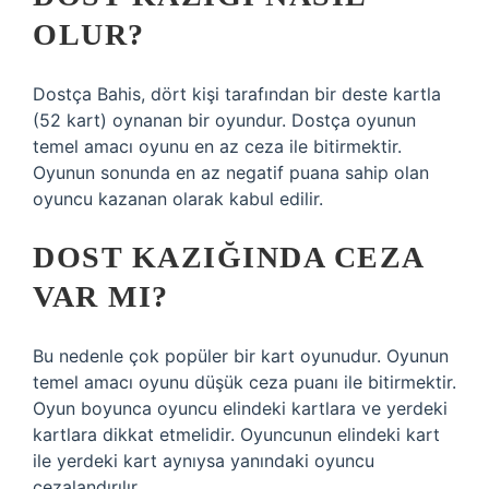
OLUR?
Dostça Bahis, dört kişi tarafından bir deste kartla
(52 kart) oynanan bir oyundur. Dostça oyunun
temel amacı oyunu en az ceza ile bitirmektir.
Oyunun sonunda en az negatif puana sahip olan
oyuncu kazanan olarak kabul edilir.
DOST KAZIĞINDA CEZA
VAR MI?
Bu nedenle çok popüler bir kart oyunudur. Oyunun
temel amacı oyunu düşük ceza puanı ile bitirmektir.
Oyun boyunca oyuncu elindeki kartlara ve yerdeki
kartlara dikkat etmelidir. Oyuncunun elindeki kart
ile yerdeki kart aynıysa yanındaki oyuncu
cezalandırılır.