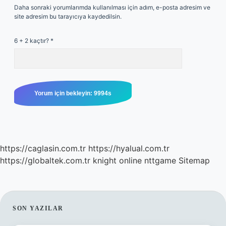
Daha sonraki yorumlarımda kullanılması için adım, e-posta adresim ve
site adresim bu tarayıcıya kaydedilsin.
6 + 2 kaçtır?
*
https://caglasin.com.tr
https://hyalual.com.tr
https://globaltek.com.tr
knight online
nttgame
Sitemap
SIDEBAR
SON YAZILAR