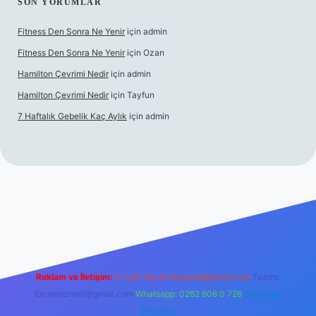
SON YORUMLAR
Fitness Den Sonra Ne Yenir
için
admin
Fitness Den Sonra Ne Yenir
için
Ozan
Hamilton Çevrimi Nedir
için
admin
Hamilton Çevrimi Nedir
için
Tayfun
7 Haftalık Gebelik Kaç Aylık
için
admin
r.xyz/
Reklam ve İletişim:
E-mail:
backlinkpaneli@gmail.com
Teams:
forumhizmeti@gmail.com
Whatsapp: 0262 606 0 726
Telegram:
@karabul