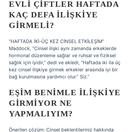
EVLI ÇIFTLER HAFTADA
KAÇ DEFA ILIŞKIYE
GIRMELI?
“HAFTADA İKİ-ÜÇ KEZ CİNSEL ETKİLEŞİM”
Maddock, “Cinsel ilişki aynı zamanda erkeklerde
hormonal düzenleme sağlar ve ruhsal ve fiziksel
sağlık için iyidir,” dedi ve ekledi, “Haftada iki ila üç
kez cinsel ilişkiye girmek erkekler arasında iyi bir
bağ kurulmasına yardımcı olur.” Siz.”
EŞIM BENIMLE ILIŞKIYE
GIRMIYOR NE
YAPMALIYIM?
Önerilen çözüm: Cinsel beklentileriniz hakkında