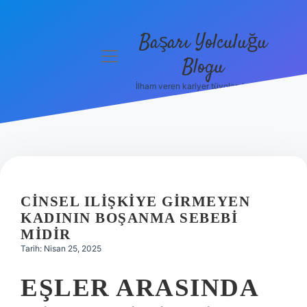
Başarı Yolculuğu
menüyü
Blogu
aç
İlham veren kariyer tüyoları burada!
Anasayfa
Gizlilik
Politikası
Yasal Uyarı
CINSEL ILIŞKIYE GIRMEYEN
Hakkımızda
KADININ BOŞANMA SEBEBI
MIDIR
Tarih: Nisan 25, 2025
EŞLER ARASINDA