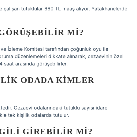
e çalışan tutuklular 660 TL maaş alıyor. Yatakhanelerde
GÖRÜŞEBILIR MI?
i ve İzleme Komitesi tarafından çoğunluk oyu ile
 koruma düzenlemeleri dikkate alınarak, cezaevinin özel
24 saat arasında görüşebilirler.
ILIK ODADA KIMLER
edir. Cezaevi odalarındaki tutuklu sayısı idare
ikle tek kişilik odalarda tutulur.
ILI GIREBILIR MI?