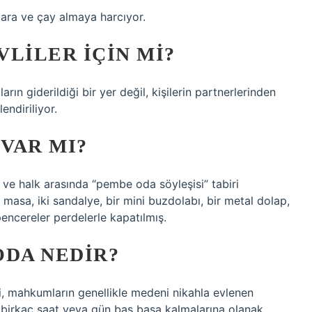
igara ve çay almaya harcıyor.
LILER IÇIN MI?
ın giderildiği bir yer değil, kişilerin partnerlerinden
endiriliyor.
VAR MI?
or ve halk arasında “pembe oda söyleşisi” tabiri
ir masa, iki sandalye, bir mini buzdolabı, bir metal dolap,
encereler perdelerle kapatılmış.
ODA NEDIR?
 mahkumların genellikle medeni nikahla evlenen
da birkaç saat veya gün baş başa kalmalarına olanak