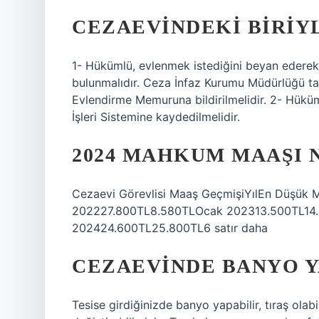
CEZAEVINDEKI BIRIY
1- Hükümlü, evlenmek istediğini beyan eder
bulunmalıdır. Ceza İnfaz Kurumu Müdürlüğü tara
Evlendirme Memuruna bildirilmelidir. 2- Hüküm
İşleri Sistemine kaydedilmelidir.
2024 MAHKUM MAAŞI 
Cezaevi Görevlisi Maaş GeçmişiYılEn Düşü
202227.800TL8.580TLOcak 202313.500TL14
202424.600TL25.800TL6 satır daha
CEZAEVINDE BANYO Y
Tesise girdiğinizde banyo yapabilir, tıraş olabil