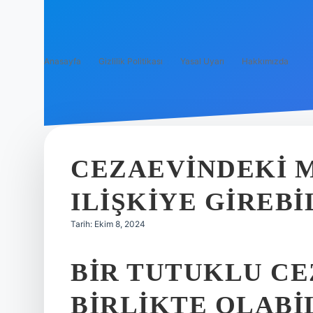
Anasayfa
Gizlilik Politikası
Yasal Uyarı
Hakkımızda
CEZAEVINDEKI 
ILIŞKIYE GIREBI
Tarih: Ekim 8, 2024
BIR TUTUKLU CE
BIRLIKTE OLABI