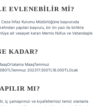
LE EVLENEBILIR MI?
ek Ceza İnfaz Kurumu Müdürlüğüne başvuruda
fından yapılan başvuru, bir ön yazı ile birlikte
lüye ait vesayet kararı Mernis Nüfus ve Vatandaşlık
NE KADAR?
k MaaşOrtalama MaaşTemmuz
.080TLTemmuz 202317.300TL18.000TLOcak
APILIR MI?
ir, iç çamaşırınızı ve kıyafetlerinizi temiz olanlarla