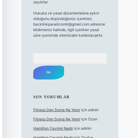
sayılırlar.
Hukuka ve yasal düzenlemelere aykırı
olduğunu düşündüğünüz içerikleri,
backlinkpanelicomtr@gmail.com
adresine
bildirmeniz halinde, ilgili içerikler yasal
süre içerisinde sitemizden kaldırılacaktır.
Arama
SON YORUMLAR
Fitness Den Sonra Ne Yenir
için
admin
Fitness Den Sonra Ne Yenir
için
Ozan
Hamilton Çevrimi Nedir
için
admin
Hamilton Çevrimi Nedir
için
Tayfun