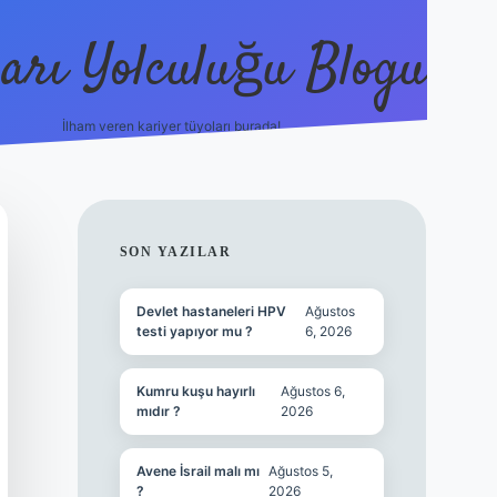
arı Yolculuğu Blogu
İlham veren kariyer tüyoları burada!
tulipbet giriş
https://www.betexp
SIDEBAR
SON YAZILAR
Devlet hastaneleri HPV
Ağustos
testi yapıyor mu ?
6, 2026
Kumru kuşu hayırlı
Ağustos 6,
mıdır ?
2026
Avene İsrail malı mı
Ağustos 5,
?
2026