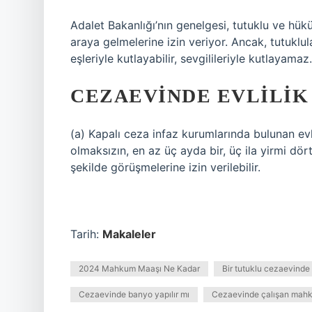
Adalet Bakanlığı’nın genelgesi, tutuklu ve hük
araya gelmelerine izin veriyor. Ancak, tutuklula
eşleriyle kutlayabilir, sevgilileriyle kutlayamaz.
CEZAEVINDE EVLILIK 
(a) Kapalı ceza infaz kurumlarında bulunan ev
olmaksızın, en az üç ayda bir, üç ila yirmi dör
şekilde görüşmelerine izin verilebilir.
Tarih:
Makaleler
2024 Mahkum Maaşı Ne Kadar
Bir tutuklu cezaevinde e
Cezaevinde banyo yapılır mı
Cezaevinde çalışan mahku