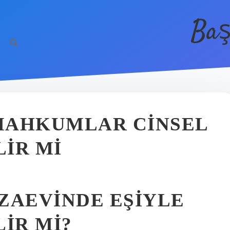
Baş
MAHKUMLAR CINSEL
LIR MI
ZAEVINDE EŞIYLE
LIR MI?