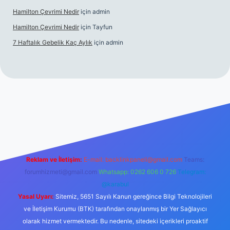
Hamilton Çevrimi Nedir
için
admin
Hamilton Çevrimi Nedir
için
Tayfun
7 Haftalık Gebelik Kaç Aylık
için
admin
//www.betexper.xyz/
Reklam ve İletişim:
E-mail:
backlinkpaneli@gmail.com
Teams:
forumhizmeti@gmail.com
Whatsapp: 0262 606 0 726
Telegram:
@karabul
Yasal Uyarı:
Sitemiz, 5651 Sayılı Kanun gereğince Bilgi Teknolojileri
ve İletişim Kurumu (BTK) tarafından onaylanmış bir Yer Sağlayıcı
olarak hizmet vermektedir. Bu nedenle, sitedeki içerikleri proaktif