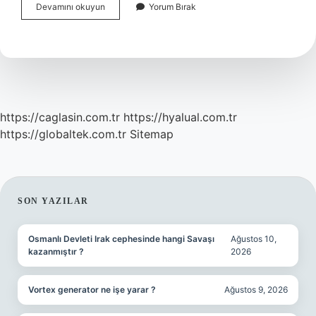
Cezaevindeki
Devamını okuyun
Yorum Bırak
Mahkumlar
Cinsel
Ilişkiye
Girebilir
Mi
https://caglasin.com.tr
https://hyalual.com.tr
https://globaltek.com.tr
Sitemap
SIDEBAR
SON YAZILAR
Osmanlı Devleti Irak cephesinde hangi Savaşı
Ağustos 10,
kazanmıştır ?
2026
Vortex generator ne işe yarar ?
Ağustos 9, 2026