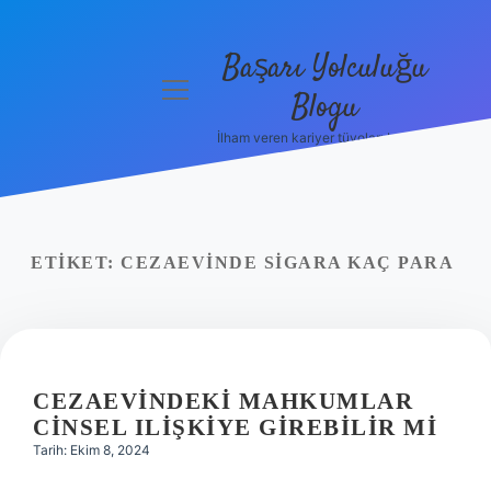
Başarı Yolculuğu
menüyü
Blogu
aç
İlham veren kariyer tüyoları burada!
Anasayfa
Gizlilik
Politikası
ETIKET:
CEZAEVINDE SIGARA KAÇ PARA
Yasal Uyarı
Hakkımızda
CEZAEVINDEKI MAHKUMLAR
CINSEL ILIŞKIYE GIREBILIR MI
Tarih: Ekim 8, 2024