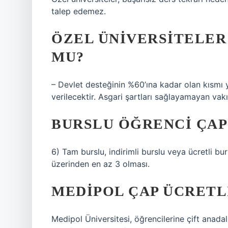
talep edemez.
ÖZEL ÜNIVERSITELER
MU?
– Devlet desteğinin %60’ına kadar olan kısmı y
verilecektir. Asgari şartları sağlayamayan vakı
BURSLU ÖĞRENCI ÇAP 
6) Tam burslu, indirimli burslu veya ücretli b
üzerinden en az 3 olması.
MEDIPOL ÇAP ÜCRETL
Medipol Üniversitesi, öğrencilerine çift anadal