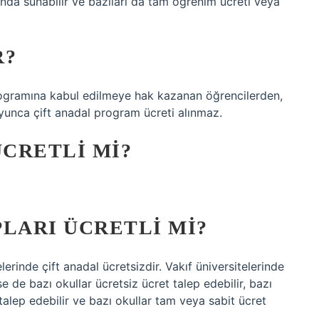
ğında sunabilir ve bazıları da tam öğrenim ücreti veya
R?
ogramına kabul edilmeye hak kazanan öğrencilerden,
unca çift anadal program ücreti alınmaz.
ÜCRETLI MI?
LARI ÜCRETLI MI?
lerinde çift anadal ücretsizdir. Vakıf üniversitelerinde
e de bazı okullar ücretsiz ücret talep edebilir, bazı
 talep edebilir ve bazı okullar tam veya sabit ücret