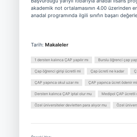
Başvurduğu yarıyıl itibarıyla anadal lisans p
akademik not ortalamasının 4.00 üzerinden en 
anadal programında ilgili sınıfın başarı değer
Tarih:
Makaleler
1 dersten kalınca ÇAP yapılır mı
Burslu öğrenci çap yapa
Çap öğrenci girişi ücretli mi
Çap ücreti ne kadar
Ç
ÇAP yapınca okul uzar mı
ÇAP yapınca ücret ödenir mi
Dersten kalınca ÇAP iptal olur mu
Medipol ÇAP ücretli 
Özel üniversiteler devletten para alıyor mu
Özel ünivers