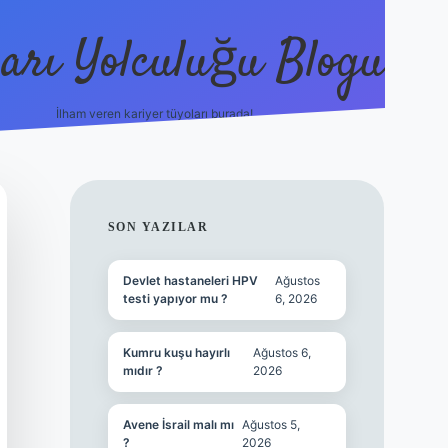
arı Yolculuğu Blogu
İlham veren kariyer tüyoları burada!
tulipbet giriş
https://www.
SIDEBAR
SON YAZILAR
Devlet hastaneleri HPV
Ağustos
testi yapıyor mu ?
6, 2026
Kumru kuşu hayırlı
Ağustos 6,
mıdır ?
2026
Avene İsrail malı mı
Ağustos 5,
?
2026