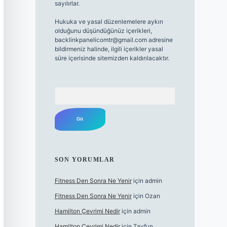
sayılırlar.
Hukuka ve yasal düzenlemelere aykırı
olduğunu düşündüğünüz içerikleri,
backlinkpanelicomtr@gmail.com
adresine
bildirmeniz halinde, ilgili içerikler yasal
süre içerisinde sitemizden kaldırılacaktır.
Arama
SON YORUMLAR
Fitness Den Sonra Ne Yenir
için
admin
Fitness Den Sonra Ne Yenir
için
Ozan
Hamilton Çevrimi Nedir
için
admin
Hamilton Çevrimi Nedir
için
Tayfun