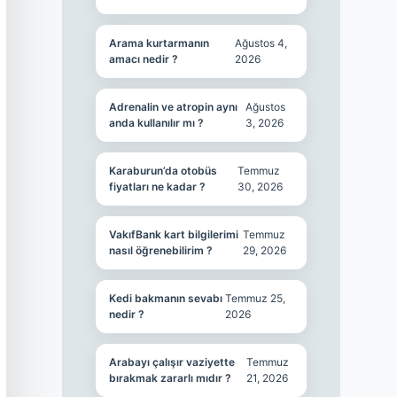
Arama kurtarmanın
Ağustos 4,
amacı nedir ?
2026
Adrenalin ve atropin aynı
Ağustos
anda kullanılır mı ?
3, 2026
Karaburun’da otobüs
Temmuz
fiyatları ne kadar ?
30, 2026
VakıfBank kart bilgilerimi
Temmuz
nasıl öğrenebilirim ?
29, 2026
Kedi bakmanın sevabı
Temmuz 25,
nedir ?
2026
Arabayı çalışır vaziyette
Temmuz
bırakmak zararlı mıdır ?
21, 2026