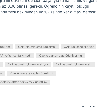
rogramındaki tüm dersleri başarıyla tamamlamış ve genel
az 3.00 olması gerekir. Öğrencinin kayıtlı olduğu
lendirmesi bakımından ilk %20’sinde yer alması gerekir.
bilir mi
ÇAP için ortalama kaç olmalı
ÇAP kaç sene sürüyor
AP ve Yandal farkı nedir
Çap yaparken para ödeniyor mu
ÇAP yapmak için ne gerekiyor
ÇAP yapmak için ne gerekli
mi
Özel üniversite çapları ücretli mi
itelerde alttan ders almak ücretli mi