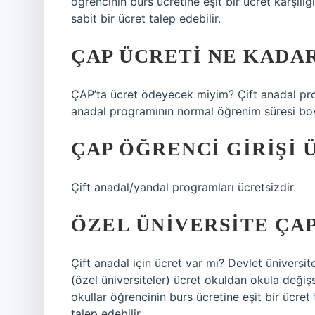
öğrencinin burs ücretine eşit bir ücret karşılı
sabit bir ücret talep edebilir.
ÇAP ÜCRETI NE KADA
ÇAP’ta ücret ödeyecek miyim? Çift anadal pr
anadal programının normal öğrenim süresi boy
ÇAP ÖĞRENCI GIRIŞI 
Çift anadal/yandal programları ücretsizdir.
ÖZEL ÜNIVERSITE ÇAP
Çift anadal için ücret var mı? Devlet üniversite
(özel üniversiteler) ücret okuldan okula değişs
okullar öğrencinin burs ücretine eşit bir ücret
talep edebilir.