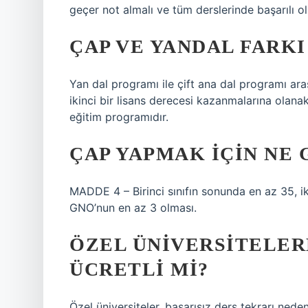
geçer not almalı ve tüm derslerinde başarılı ol
ÇAP VE YANDAL FARKI
Yan dal programı ile çift ana dal programı ara
ikinci bir lisans derecesi kazanmalarına olanak
eğitim programıdır.
ÇAP YAPMAK IÇIN NE 
MADDE 4 – Birinci sınıfın sonunda en az 35, ik
GNO’nun en az 3 olması.
ÖZEL ÜNIVERSITELER
ÜCRETLI MI?
Özel üniversiteler, başarısız ders tekrarı ned