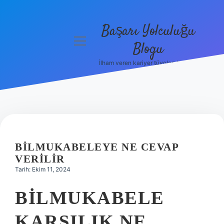
Başarı Yolculuğu
menüyü
Blogu
aç
İlham veren kariyer tüyoları burada!
Anasayfa
Gizlilik
Politikası
Yasal Uyarı
BILMUKABELEYE NE CEVAP
Hakkımızda
VERILIR
Tarih: Ekim 11, 2024
BILMUKABELE
KARŞILIK NE