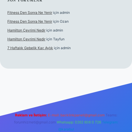
SON YORUMLAR
Fitness Den Sonra Ne Yenir
için
admin
Fitness Den Sonra Ne Yenir
için
Ozan
Hamilton Çevrimi Nedir
için
admin
Hamilton Çevrimi Nedir
için
Tayfun
7 Haftalık Gebelik Kaç Aylık
için
admin
per.xyz/
Reklam ve İletişim:
E-mail:
backlinkpaneli@gmail.com
Teams:
forumhizmeti@gmail.com
Whatsapp: 0262 606 0 726
Telegram:
@karabul