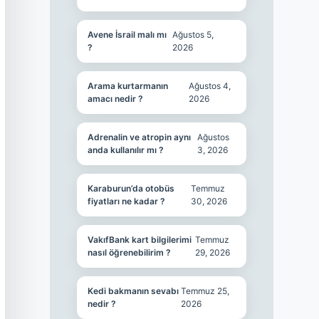
Avene İsrail malı mı
Ağustos 5,
?
2026
Arama kurtarmanın
Ağustos 4,
amacı nedir ?
2026
Adrenalin ve atropin aynı
Ağustos
anda kullanılır mı ?
3, 2026
Karaburun’da otobüs
Temmuz
fiyatları ne kadar ?
30, 2026
VakıfBank kart bilgilerimi
Temmuz
nasıl öğrenebilirim ?
29, 2026
Kedi bakmanın sevabı
Temmuz 25,
nedir ?
2026