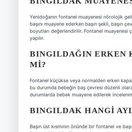
BINGILDAK MUAYENESI
Yenidoğanın fontanel muayenesi nörolojik geli
başını muayene ederken başın şekli, başın çevr
boyutları değerlendirilir. Fontanel muayenes
yapılır.
BINGILDAĞIN ERKEN 
MI?
Fontanel küçükse veya normalden erken kapanı
bu durumda bebeğin baş çevresi düzenli olar
durumlarda bebek muayene edilerek incelenme
BINGILDAK HANGI AY
Başın üst kısmının önünde bir fontanel ve başı