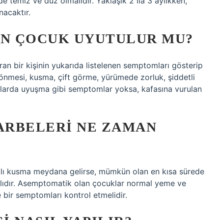
de temiz ve düz olmalıdır. Yaklaşık 2 ila 3 aylıkken,
nacaktır.
AN ÇOCUK UYUTULUR MU?
ran bir kişinin yukarıda listelenen semptomları gösterip
nmesi, kusma, çift görme, yürümede zorluk, şiddetli
klarda uyuşma gibi semptomlar yoksa, kafasına vurulan
ARBELERI NE ZAMAN
malı kusma meydana gelirse, mümkün olan en kısa sürede
malıdır. Asemptomatik olan çocuklar normal yeme ve
e bir semptomları kontrol etmelidir.