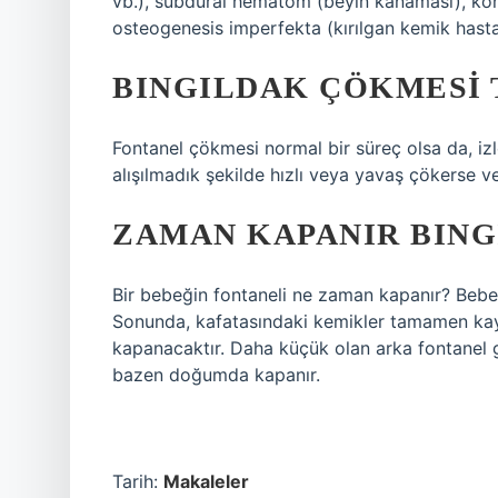
vb.), subdural hematom (beyin kanaması), konje
osteogenesis imperfekta (kırılgan kemik hastalı
BINGILDAK ÇÖKMESI 
Fontanel çökmesi normal bir süreç olsa da, iz
alışılmadık şekilde hızlı veya yavaş çökerse 
ZAMAN KAPANIR BING
Bir bebeğin fontaneli ne zaman kapanır? Bebeğ
Sonunda, kafatasındaki kemikler tamamen kayn
kapanacaktır. Daha küçük olan arka fontanel g
bazen doğumda kapanır.
Tarih:
Makaleler