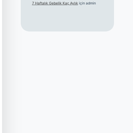
7 Haftalık Gebelik Kaç Aylık
için
admin