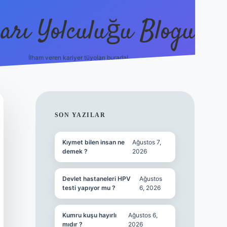
arı Yolculuğu Blogu
İlham veren kariyer tüyoları burada!
tulipbet giriş
https://www.betexpe
SIDEBAR
SON YAZILAR
Kıymet bilen insan ne
Ağustos 7,
demek ?
2026
Devlet hastaneleri HPV
Ağustos
testi yapıyor mu ?
6, 2026
Kumru kuşu hayırlı
Ağustos 6,
mıdır ?
2026