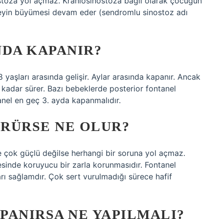
stoza yol açmaz. Kraniosinostoza bağlı olarak çocuğun
beyin büyümesi devam eder (sendromlu sinostoz adı
NDA KAPANIR?
8 yaşları arasında gelişir. Aylar arasında kapanır. Ancak
kadar sürer. Bazı bebeklerde posterior fontanel
ntanel en geç 3. ayda kapanmalıdır.
RÜRSE NE OLUR?
 çok güçlü değilse herhangi bir soruna yol açmaz.
sinde koruyucu bir zarla korunmasıdır. Fontanel
rı sağlamdır. Çok sert vurulmadığı sürece hafif
PANIRSA NE YAPILMALI?