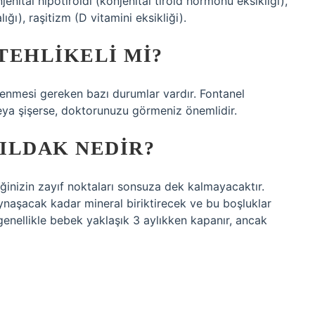
nital hipotiroidi (konjenital tiroid hormonu eksikliği),
ğı), raşitizm (D vitamini eksikliği).
TEHLIKELI MI?
lenmesi gereken bazı durumlar vardır. Fontanel
veya şişerse, doktorunuzu görmeniz önemlidir.
ILDAK NEDIR?
inizin zayıf noktaları sonsuza dek kalmayacaktır.
aşacak kadar mineral biriktirecek ve bu boşluklar
enellikle bebek yaklaşık 3 aylıkken kapanır, ancak