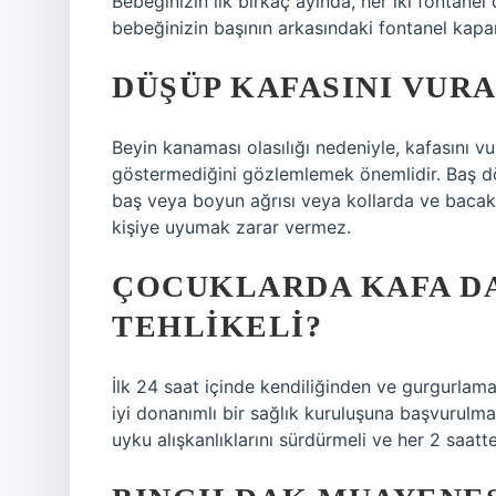
Bebeğinizin ilk birkaç ayında, her iki fontanel 
bebeğinizin başının arkasındaki fontanel kapa
DÜŞÜP KAFASINI VUR
Beyin kanaması olasılığı nedeniyle, kafasını vu
göstermediğini gözlemlemek önemlidir. Baş dö
baş veya boyun ağrısı veya kollarda ve baca
kişiye uyumak zarar vermez.
ÇOCUKLARDA KAFA D
TEHLIKELI?
İlk 24 saat içinde kendiliğinden ve gurgurla
iyi donanımlı bir sağlık kuruluşuna başvurul
uyku alışkanlıklarını sürdürmeli ve her 2 saatt