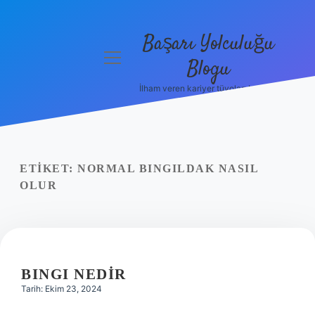
Başarı Yolculuğu
menüyü
Blogu
aç
İlham veren kariyer tüyoları burada!
Anasayfa
Gizlilik
Politikası
ETIKET:
NORMAL BINGILDAK NASIL
Yasal Uyarı
OLUR
Hakkımızda
BINGI NEDIR
Tarih: Ekim 23, 2024