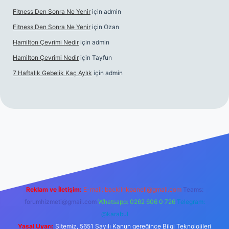
Fitness Den Sonra Ne Yenir
için
admin
Fitness Den Sonra Ne Yenir
için
Ozan
Hamilton Çevrimi Nedir
için
admin
Hamilton Çevrimi Nedir
için
Tayfun
7 Haftalık Gebelik Kaç Aylık
için
admin
per.xyz/
Reklam ve İletişim:
E-mail:
backlinkpaneli@gmail.com
Teams:
forumhizmeti@gmail.com
Whatsapp: 0262 606 0 726
Telegram:
@karabul
Yasal Uyarı:
Sitemiz, 5651 Sayılı Kanun gereğince Bilgi Teknolojileri