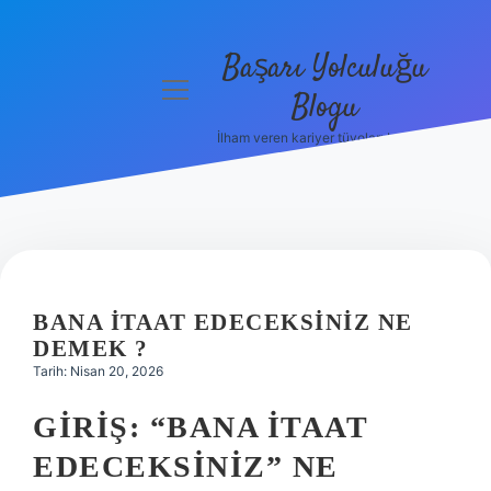
Başarı Yolculuğu
menüyü
Blogu
aç
İlham veren kariyer tüyoları burada!
Anasayfa
Gizlilik
Politikası
Yasal Uyarı
BANA ITAAT EDECEKSINIZ NE
Hakkımızda
DEMEK ?
Tarih: Nisan 20, 2026
GIRIŞ: “BANA İTAAT
EDECEKSINIZ” NE