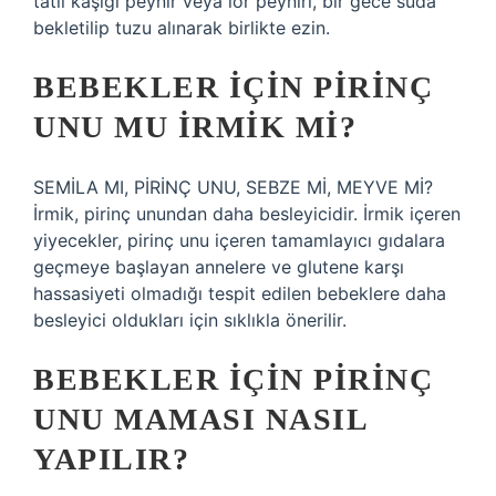
tatlı kaşığı peynir veya lor peyniri, bir gece suda
bekletilip tuzu alınarak birlikte ezin.
BEBEKLER IÇIN PIRINÇ
UNU MU IRMIK MI?
SEMİLA MI, PİRİNÇ UNU, SEBZE Mİ, MEYVE Mİ?
İrmik, pirinç unundan daha besleyicidir. İrmik içeren
yiyecekler, pirinç unu içeren tamamlayıcı gıdalara
geçmeye başlayan annelere ve glutene karşı
hassasiyeti olmadığı tespit edilen bebeklere daha
besleyici oldukları için sıklıkla önerilir.
BEBEKLER IÇIN PIRINÇ
UNU MAMASI NASIL
YAPILIR?