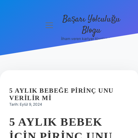
Başarı Yolculuğu
menüyü
Blogu
aç
İlham veren kariyer tüyoları burada!
Anasayfa
Gizlilik
Politikası
Yasal Uyarı
5 AYLIK BEBEĞE PIRINÇ UNU
Hakkımızda
VERILIR MI
Tarih: Eylül 9, 2024
5 AYLIK BEBEK
IÇIN PIRINÇ UNU