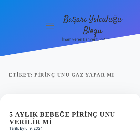
Başarı Yolculuğu
menüyü
Blogu
aç
İlham veren kariyer tüyoları burada!
Anasayfa
Gizlilik
Politikası
ETIKET:
PIRINÇ UNU GAZ YAPAR MI
Yasal Uyarı
Hakkımızda
5 AYLIK BEBEĞE PIRINÇ UNU
VERILIR MI
Tarih: Eylül 9, 2024