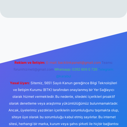
//www.betexper.xyz/
Reklam ve İletişim:
E-mail:
backlinkpaneli@gmail.com
Teams:
forumhizmeti@gmail.com
Whatsapp: 0262 606 0 726
Telegram:
@karabul
Yasal Uyarı:
Sitemiz, 5651 Sayılı Kanun gereğince Bilgi Teknolojileri
ve İletişim Kurumu (BTK) tarafından onaylanmış bir Yer Sağlayıcı
olarak hizmet vermektedir. Bu nedenle, sitedeki içerikleri proaktif
olarak denetleme veya araştırma yükümlülüğümüz bulunmamaktadır.
Ancak, üyelerimiz yazdıkları içeriklerin sorumluluğunu taşımakta olup,
siteye üye olarak bu sorumluluğu kabul etmiş sayılırlar. Bu internet
sitesi, herhangi bir marka, kurum veya şahıs şirketi ile hiçbir bağlantısı