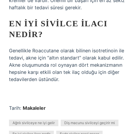
kremler de vardır. Önemli bir başarı için en az sekiz
haftalık bir tedavi süresi gerekir.
EN IYI SIVILCE ILACI
NEDIR?
Genellikle Roaccutane olarak bilinen isotretinoin ile
tedavi, akne için “altın standart” olarak kabul edilir.
Akne oluşumunda rol oynayan dört mekanizmanın
hepsine karşı etkili olan tek ilaç olduğu için diğer
tedavilerden üstündür.
Tarih:
Makaleler
Ağrılı sivilceye ne iyi gelir
Diş macunu sivilceyi geçirir mi
En iyi sivilce ilacı nedir
Evde sivilce nasıl geçer