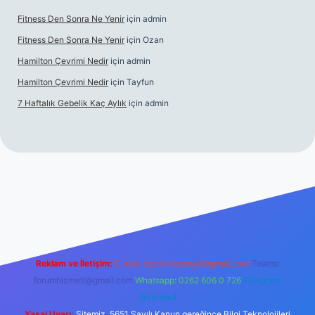
Fitness Den Sonra Ne Yenir
için
admin
Fitness Den Sonra Ne Yenir
için
Ozan
Hamilton Çevrimi Nedir
için
admin
Hamilton Çevrimi Nedir
için
Tayfun
7 Haftalık Gebelik Kaç Aylık
için
admin
per.xyz/
Reklam ve İletişim:
E-mail:
backlinkpaneli@gmail.com
Teams:
forumhizmeti@gmail.com
Whatsapp: 0262 606 0 726
Telegram:
@karabul
Yasal Uyarı:
Sitemiz, 5651 Sayılı Kanun gereğince Bilgi Teknolojileri