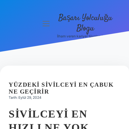
Başarı Yolculuğu
menüyü
Blogu
aç
İlham veren kariyer tüyoları burada!
Anasayfa
Gizlilik
Politikası
Yasal Uyarı
YÜZDEKI SIVILCEYI EN ÇABUK
Hakkımızda
NE GEÇIRIR
Tarih: Eylül 29, 2024
SIVILCEYI EN
HIZLI NE YOK