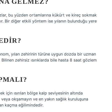
UNA GELMEZ?
azlar, bu yüzden ortamlarına kükürt ve kireç sokmak
. Bir diğer etkili yöntem ise yılanın bulunduğu yere
EDIR?
enom, yılan zehirinin türüne uygun dozda bir uzman
Bilinen zehirsiz ısırıklarda bile hasta 8 saat gözlem
APMALI?
k için ısırılan bölge kalp seviyesinin altında
yin veya okşamayın ve en yakın sağlık kuruluşuna
dan kaçma eğilimindedir.