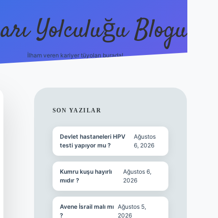
arı Yolculuğu Blogu
İlham veren kariyer tüyoları burada!
tulipbet giriş
https://www.betex
SIDEBAR
SON YAZILAR
Devlet hastaneleri HPV
Ağustos
testi yapıyor mu ?
6, 2026
Kumru kuşu hayırlı
Ağustos 6,
mıdır ?
2026
Avene İsrail malı mı
Ağustos 5,
?
2026