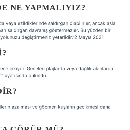
E NE YAPMALIYIZ?
nda veya ezildiklerinde saldırgan olabilirler, ancak asla
aman saldırgan davranış göstermezler. Bu yüzden bir
n yolunuzu değiştirmeniz yeterlidir.”2 Mayıs 2021
I?
ece çıkıyor. Geceleri plajlarda veya dağlık alanlarda
.” uyarısında bulundu.
DIR?
rpilerin azalması ve göçmen kuşların gecikmesi daha
TA GÖRÜR MÜ?