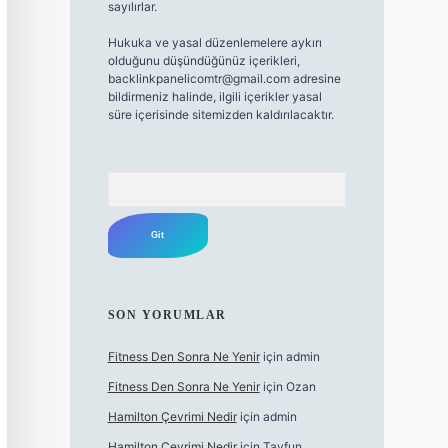
sayılırlar.
Hukuka ve yasal düzenlemelere aykırı
olduğunu düşündüğünüz içerikleri,
backlinkpanelicomtr@gmail.com
adresine
bildirmeniz halinde, ilgili içerikler yasal
süre içerisinde sitemizden kaldırılacaktır.
Arama
SON YORUMLAR
Fitness Den Sonra Ne Yenir
için
admin
Fitness Den Sonra Ne Yenir
için
Ozan
Hamilton Çevrimi Nedir
için
admin
Hamilton Çevrimi Nedir
için
Tayfun