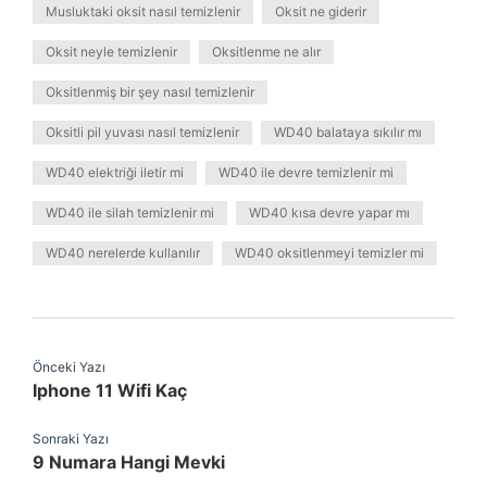
Musluktaki oksit nasıl temizlenir
Oksit ne giderir
Oksit neyle temizlenir
Oksitlenme ne alır
Oksitlenmiş bir şey nasıl temizlenir
Oksitli pil yuvası nasıl temizlenir
WD40 balataya sıkılır mı
WD40 elektriği iletir mi
WD40 ile devre temizlenir mi
WD40 ile silah temizlenir mi
WD40 kısa devre yapar mı
WD40 nerelerde kullanılır
WD40 oksitlenmeyi temizler mi
Önceki Yazı
Iphone 11 Wifi Kaç
Sonraki Yazı
9 Numara Hangi Mevki