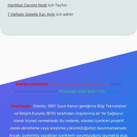
Hamilton Çevrimi Nedir
için
Tayfun
7 Haftalık Gebelik Kaç Aylık
için
admin
per.xyz/
Reklam ve İletişim:
E-mail:
backlinkpaneli@gmail.com
Teams:
forumhizmeti@gmail.com
Whatsapp: 0262 606 0 726
Telegram:
@karabul
Yasal Uyarı:
Sitemiz, 5651 Sayılı Kanun gereğince Bilgi Teknolojileri
ve İletişim Kurumu (BTK) tarafından onaylanmış bir Yer Sağlayıcı
olarak hizmet vermektedir. Bu nedenle, sitedeki içerikleri proaktif
olarak denetleme veya araştırma yükümlülüğümüz bulunmamaktadır.
Ancak, üyelerimiz yazdıkları içeriklerin sorumluluğunu taşımakta olup,