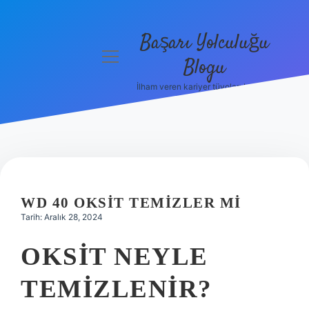
Başarı Yolculuğu
menüyü
Blogu
aç
İlham veren kariyer tüyoları burada!
Anasayfa
Gizlilik
Politikası
Yasal Uyarı
WD 40 OKSIT TEMIZLER MI
Hakkımızda
Tarih: Aralık 28, 2024
OKSIT NEYLE
TEMIZLENIR?