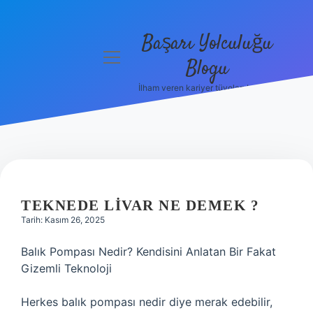
Başarı Yolculuğu
menüyü
Blogu
aç
İlham veren kariyer tüyoları burada!
Anasayfa
Gizlilik
Politikası
Yasal Uyarı
TEKNEDE LIVAR NE DEMEK ?
Hakkımızda
Tarih: Kasım 26, 2025
Balık Pompası Nedir? Kendisini Anlatan Bir Fakat
Gizemli Teknoloji
Herkes balık pompası nedir diye merak edebilir,