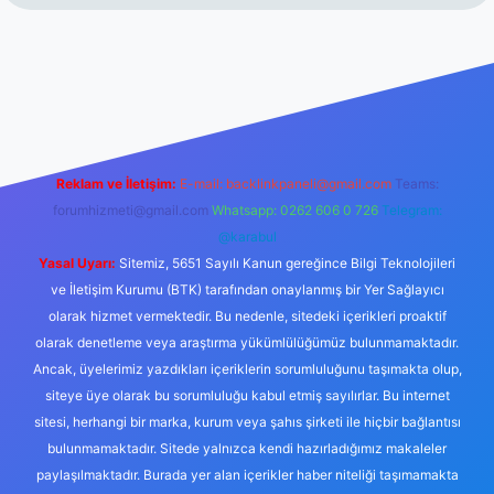
exper.xyz/
Reklam ve İletişim:
E-mail:
backlinkpaneli@gmail.com
Teams:
forumhizmeti@gmail.com
Whatsapp: 0262 606 0 726
Telegram:
@karabul
Yasal Uyarı:
Sitemiz, 5651 Sayılı Kanun gereğince Bilgi Teknolojileri
ve İletişim Kurumu (BTK) tarafından onaylanmış bir Yer Sağlayıcı
olarak hizmet vermektedir. Bu nedenle, sitedeki içerikleri proaktif
olarak denetleme veya araştırma yükümlülüğümüz bulunmamaktadır.
Ancak, üyelerimiz yazdıkları içeriklerin sorumluluğunu taşımakta olup,
siteye üye olarak bu sorumluluğu kabul etmiş sayılırlar. Bu internet
sitesi, herhangi bir marka, kurum veya şahıs şirketi ile hiçbir bağlantısı
bulunmamaktadır. Sitede yalnızca kendi hazırladığımız makaleler
paylaşılmaktadır. Burada yer alan içerikler haber niteliği taşımamakta