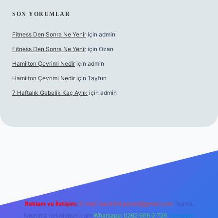
SON YORUMLAR
Fitness Den Sonra Ne Yenir
için
admin
Fitness Den Sonra Ne Yenir
için
Ozan
Hamilton Çevrimi Nedir
için
admin
Hamilton Çevrimi Nedir
için
Tayfun
7 Haftalık Gebelik Kaç Aylık
için
admin
.xyz/
Reklam ve İletişim:
E-mail:
backlinkpaneli@gmail.com
Teams:
forumhizmeti@gmail.com
Whatsapp: 0262 606 0 726
Telegram: