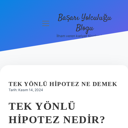
Başarı Yolculuğu
menüyü
Blogu
aç
İlham veren kariyer tüyoları burada!
Anasayfa
Gizlilik
Politikası
Yasal Uyarı
TEK YÖNLÜ HIPOTEZ NE DEMEK
Hakkımızda
Tarih: Kasım 14, 2024
TEK YÖNLÜ
HIPOTEZ NEDIR?