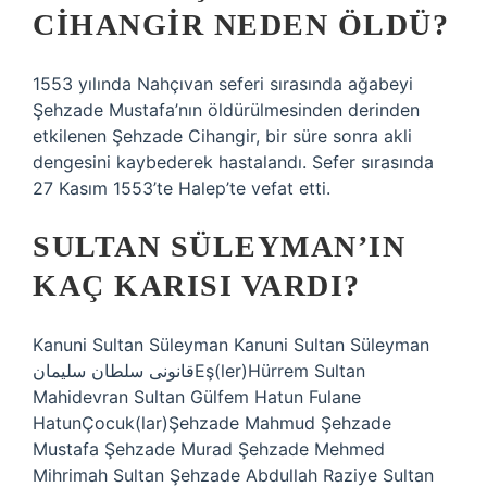
CIHANGIR NEDEN ÖLDÜ?
1553 yılında Nahçıvan seferi sırasında ağabeyi
Şehzade Mustafa’nın öldürülmesinden derinden
etkilenen Şehzade Cihangir, bir süre sonra akli
dengesini kaybederek hastalandı. Sefer sırasında
27 Kasım 1553’te Halep’te vefat etti.
SULTAN SÜLEYMAN’IN
KAÇ KARISI VARDI?
Kanuni Sultan Süleyman Kanuni Sultan Süleyman
قانونى سلطان سليمانEş(ler)Hürrem Sultan
Mahidevran Sultan Gülfem Hatun Fulane
HatunÇocuk(lar)Şehzade Mahmud Şehzade
Mustafa Şehzade Murad Şehzade Mehmed
Mihrimah Sultan Şehzade Abdullah Raziye Sultan