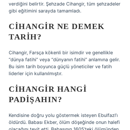
verdiğini belirtir. Şehzade Cihangir, tüm şehzadeler
gibi eğitimini sarayda tamamladı.
CIHANGIR NE DEMEK
TARIH?
Cihangir, Farsça kökenli bir isimdir ve genellikle
“dünya fatihi” veya “dünyanın fatihi” anlamına gelir.
Bu isim tarih boyunca güçlü yöneticiler ve fatih
liderler için kullanılmıştır.
CIHANGIR HANGI
PADIŞAHIN?
Kendisine doğru yolu göstermek isteyen Ebulfazl’ı
öldürdü. Babası Ekber, ölüm döşeğinde onun halefi
olacağını teyit etti. Babasının 1605’teki ölümünden