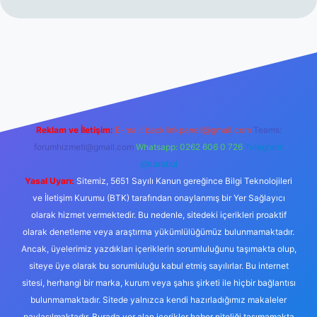
s://www.betexper.xyz/
Reklam ve İletişim:
E-mail:
backlinkpaneli@gmail.com
Teams:
forumhizmeti@gmail.com
Whatsapp: 0262 606 0 726
Telegram:
@karabul
Yasal Uyarı:
Sitemiz, 5651 Sayılı Kanun gereğince Bilgi Teknolojileri
ve İletişim Kurumu (BTK) tarafından onaylanmış bir Yer Sağlayıcı
olarak hizmet vermektedir. Bu nedenle, sitedeki içerikleri proaktif
olarak denetleme veya araştırma yükümlülüğümüz bulunmamaktadır.
Ancak, üyelerimiz yazdıkları içeriklerin sorumluluğunu taşımakta olup,
siteye üye olarak bu sorumluluğu kabul etmiş sayılırlar. Bu internet
sitesi, herhangi bir marka, kurum veya şahıs şirketi ile hiçbir bağlantısı
bulunmamaktadır. Sitede yalnızca kendi hazırladığımız makaleler
paylaşılmaktadır. Burada yer alan içerikler haber niteliği taşımamakta