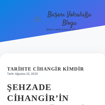
Başarı Yolculuğu
menüyü
Blogu
aç
İlham veren kariyer tüyoları burada!
Anasayfa
Gizlilik
Politikası
Yasal Uyarı
TARIHTE CIHANGIR KIMDIR
Hakkımızda
Tarih: Ağustos 22, 2025
ŞEHZADE
CIHANGIR’IN