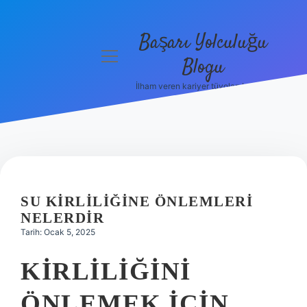
Başarı Yolculuğu
menüyü
Blogu
aç
İlham veren kariyer tüyoları burada!
Anasayfa
Gizlilik
Politikası
Yasal Uyarı
SU KIRLILIĞINE ÖNLEMLERI
Hakkımızda
NELERDIR
Tarih: Ocak 5, 2025
KIRLILIĞINI
ÖNLEMEK IÇIN