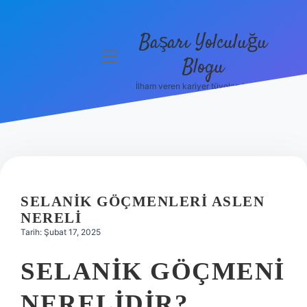
Başarı Yolculuğu
menüyü
Blogu
aç
İlham veren kariyer tüyoları burada!
Anasayfa
Gizlilik
Politikası
Yasal Uyarı
SELANIK GÖÇMENLERI ASLEN
Hakkımızda
NERELI
Tarih: Şubat 17, 2025
SELANIK GÖÇMENI
NERELIDIR?