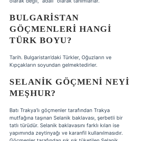
olarak değil, “adalı” olarak tanımlarlar.
BULGARISTAN
GÖÇMENLERI HANGI
TÜRK BOYU?
Tarih. Bulgaristan’daki Türkler, Oğuzların ve
Kıpçakların soyundan gelmektedirler.
SELANIK GÖÇMENI NEYI
MEŞHUR?
Batı Trakya’lı göçmenler tarafından Trakya
mutfağına taşınan Selanik baklavası, şerbetli bir
tatlı türüdür. Selanik baklavasını farklı kılan ise
yapımında zeytinyağı ve karanfil kullanılmasıdır.
Göçmenler tarafından sık sık tüketilen Selanik