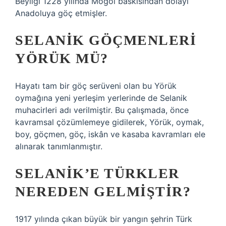
Beyliği 1228 yılında Moğol baskısından dolayı
Anadoluya göç etmişler.
SELANIK GÖÇMENLERI
YÖRÜK MÜ?
Hayatı tam bir göç serüveni olan bu Yörük
oymağına yeni yerleşim yerlerinde de Selanik
muhacirleri adı verilmiştir. Bu çalışmada, önce
kavramsal çözümlemeye gidilerek, Yörük, oymak,
boy, göçmen, göç, iskân ve kasaba kavramları ele
alınarak tanımlanmıştır.
SELANIK’E TÜRKLER
NEREDEN GELMIŞTIR?
1917 yılında çıkan büyük bir yangın şehrin Türk