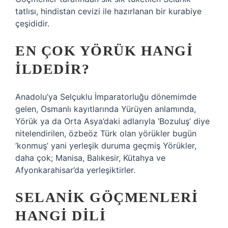
tatlısı, hindistan cevizi ile hazırlanan bir kurabiye
çeşididir.
EN ÇOK YÖRÜK HANGI
ILDEDIR?
Anadolu’ya Selçuklu İmparatorluğu dönemimde
gelen, Osmanlı kayıtlarında Yürüyen anlamında,
Yörük ya da Orta Asya’daki adlarıyla ‘Bozuluş’ diye
nitelendirilen, özbeöz Türk olan yörükler bugün
‘konmuş’ yani yerleşik duruma geçmiş Yörükler,
daha çok; Manisa, Balıkesir, Kütahya ve
Afyonkarahisar’da yerleşiktirler.
SELANIK GÖÇMENLERI
HANGI DILI