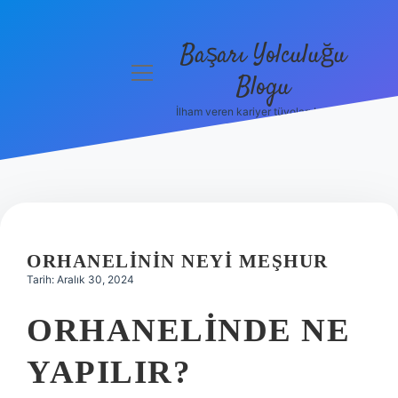
Başarı Yolculuğu
menüyü
Blogu
aç
İlham veren kariyer tüyoları burada!
Anasayfa
Gizlilik
Politikası
Yasal Uyarı
ORHANELININ NEYI MEŞHUR
Hakkımızda
Tarih: Aralık 30, 2024
ORHANELINDE NE
YAPILIR?