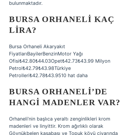
bulunmaktadır.
BURSA ORHANELI KAÇ
LIRA?
Bursa Orhaneli Akaryakıt
FiyatlarıBayilerBenzinMotor Yağı
Ofisi₺42.80₺44.03Opet₺42.73₺43.99 Milyon
Petrol₺42.79₺43.98Türkiye
Petrolleri₺42.78₺43.9510 hat daha
BURSA ORHANELI’DE
HANGI MADENLER VAR?
Orhaneli’nin başlıca yeraltı zenginlikleri krom
madenleri ve linyittir. Krom ağırlıklı olarak
Göynükbelen kasabası ve Topuk köyü civarında