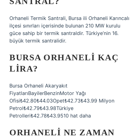
SANTRAL?
Orhaneli Termik Santrali, Bursa ili Orhaneli Karıncalı
ilçesi sınırları içerisinde bulunan 210 MW kurulu
güce sahip bir termik santraldir. Türkiye’nin 16.
büyük termik santralidir.
BURSA ORHANELI KAÇ
LIRA?
Bursa Orhaneli Akaryakıt
FiyatlarıBayilerBenzinMotor Yağı
Ofisi₺42.80₺44.03Opet₺42.73₺43.99 Milyon
Petrol₺42.79₺43.98Türkiye
Petrolleri₺42.78₺43.9510 hat daha
ORHANELI NE ZAMAN