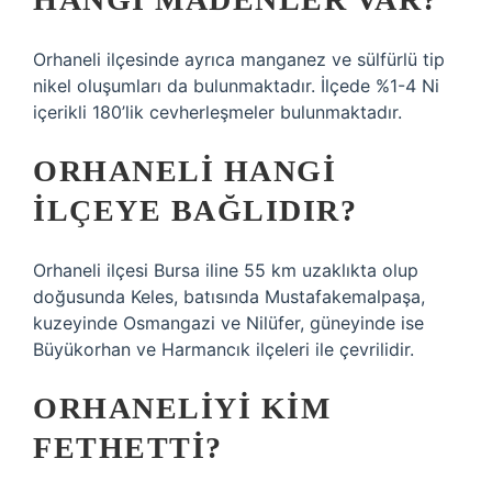
Orhaneli ilçesinde ayrıca manganez ve sülfürlü tip
nikel oluşumları da bulunmaktadır. İlçede %1-4 Ni
içerikli 180’lik cevherleşmeler bulunmaktadır.
ORHANELI HANGI
ILÇEYE BAĞLIDIR?
Orhaneli ilçesi Bursa iline 55 km uzaklıkta olup
doğusunda Keles, batısında Mustafakemalpaşa,
kuzeyinde Osmangazi ve Nilüfer, güneyinde ise
Büyükorhan ve Harmancık ilçeleri ile çevrilidir.
ORHANELIYI KIM
FETHETTI?