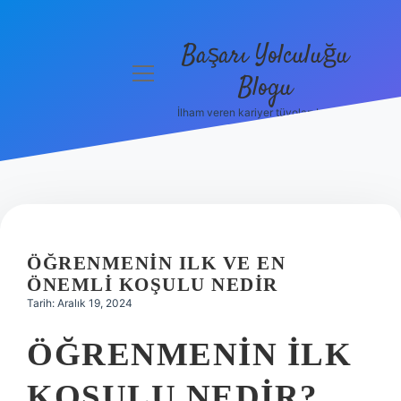
Başarı Yolculuğu
menüyü
Blogu
aç
İlham veren kariyer tüyoları burada!
Anasayfa
Gizlilik
Politikası
Yasal Uyarı
ÖĞRENMENIN ILK VE EN
Hakkımızda
ÖNEMLI KOŞULU NEDIR
Tarih: Aralık 19, 2024
ÖĞRENMENIN ILK
KOŞULU NEDIR?