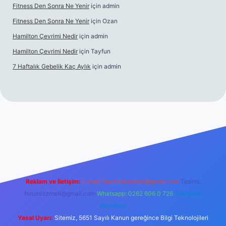
Fitness Den Sonra Ne Yenir
için
admin
Fitness Den Sonra Ne Yenir
için
Ozan
Hamilton Çevrimi Nedir
için
admin
Hamilton Çevrimi Nedir
için
Tayfun
7 Haftalık Gebelik Kaç Aylık
için
admin
r.xyz/
Reklam ve İletişim:
E-mail:
backlinkpaneli@gmail.com
Teams:
forumhizmeti@gmail.com
Whatsapp: 0262 606 0 726
Telegram:
@karabul
Yasal Uyarı:
Sitemiz, 5651 Sayılı Kanun gereğince Bilgi Teknolojileri