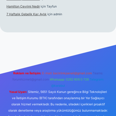
Hamilton Çevrimi Nedir
için
Tayfun
7 Haftalık Gebelik Kaç Aylık
için
admin
etexper.xyz/
Reklam ve İletişim:
E-mail:
backlinkpaneli@gmail.com
Teams:
forumhizmeti@gmail.com
Whatsapp: 0262 606 0 726
Telegram:
@karabul
Yasal Uyarı:
Sitemiz, 5651 Sayılı Kanun gereğince Bilgi Teknolojileri
ve İletişim Kurumu (BTK) tarafından onaylanmış bir Yer Sağlayıcı
olarak hizmet vermektedir. Bu nedenle, sitedeki içerikleri proaktif
olarak denetleme veya araştırma yükümlülüğümüz bulunmamaktadır.