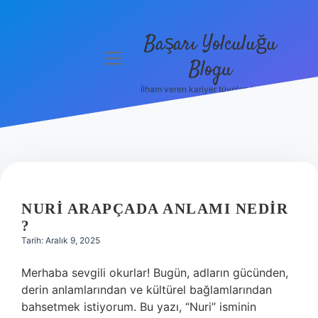
Başarı Yolculuğu
menüyü
Blogu
aç
İlham veren kariyer tüyoları burada!
Anasayfa
Gizlilik
Politikası
Yasal Uyarı
NURI ARAPÇADA ANLAMI NEDIR
Hakkımızda
?
Tarih: Aralık 9, 2025
Merhaba sevgili okurlar! Bugün, adların gücünden,
derin anlamlarından ve kültürel bağlamlarından
bahsetmek istiyorum. Bu yazı, “Nuri” isminin