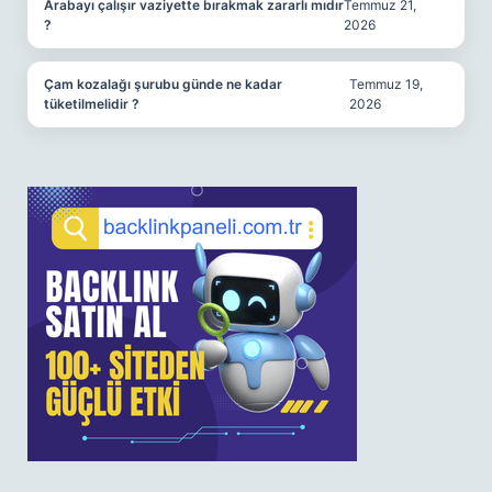
Arabayı çalışır vaziyette bırakmak zararlı mıdır
Temmuz 21,
?
2026
Çam kozalağı şurubu günde ne kadar
Temmuz 19,
tüketilmelidir ?
2026