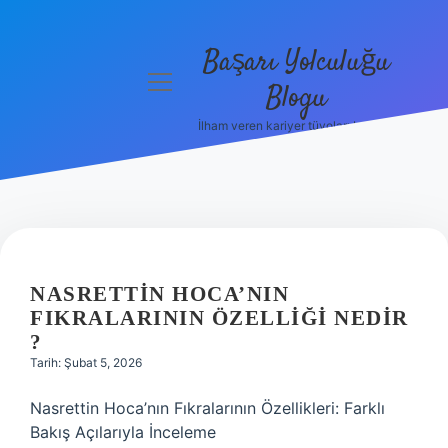
Başarı Yolculuğu
menüyü
Blogu
aç
İlham veren kariyer tüyoları burada!
Anasayfa
Gizlilik
Politikası
Yasal Uyarı
NASRETTIN HOCA’NIN
Hakkımızda
FIKRALARININ ÖZELLIĞI NEDIR
?
Tarih: Şubat 5, 2026
Nasrettin Hoca’nın Fıkralarının Özellikleri: Farklı
Bakış Açılarıyla İnceleme