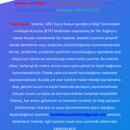
Reklam ve İletişim:
E-mail:
backlinkpaneli@gmail.com
Teams:
forumhizmeti@gmail.com
Whatsapp: 0262 606 0 726
Telegram:
@karabul
Yasal Uyarı:
Sitemiz, 5651 Sayılı Kanun gereğince Bilgi Teknolojileri
ve İletişim Kurumu (BTK) tarafından onaylanmış bir Yer Sağlayıcı
olarak hizmet vermektedir. Bu nedenle, sitedeki içerikleri proaktif
olarak denetleme veya araştırma yükümlülüğümüz bulunmamaktadır.
Ancak, üyelerimiz yazdıkları içeriklerin sorumluluğunu taşımakta olup,
siteye üye olarak bu sorumluluğu kabul etmiş sayılırlar. Bu internet
sitesi, herhangi bir marka, kurum veya şahıs şirketi ile hiçbir bağlantısı
bulunmamaktadır. Sitede yalnızca kendi hazırladığımız makaleler
paylaşılmaktadır. Burada yer alan içerikler haber niteliği taşımamakta
olup, gerçek kurum ve kişiler hakkında paylaşım yapılmamaktadır.
Gerçek kurum ve kişiler ile isim benzerlikleri tamamen tesadüfidir.
Sitemiz, kar amacı gütmeyen ve tamamen ücretsiz bir bilgi paylaşım
platformudur. Hukuka ve yasal düzenlemelere aykırı olduğunu
düşündüğünüz içerikleri,
backlinkpanelicomtr@gmail.com
adresine
bildirmeniz halinde, ilgili içerikler yasal süre içerisinde sitemizden
kaldırılacaktır.