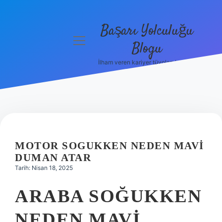
Başarı Yolculuğu
menüyü
Blogu
aç
İlham veren kariyer tüyoları burada!
Anasayfa
Gizlilik
Politikası
Yasal Uyarı
MOTOR SOGUKKEN NEDEN MAVI
Hakkımızda
DUMAN ATAR
Tarih: Nisan 18, 2025
ARABA SOĞUKKEN
NEDEN MAVI