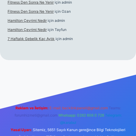
Fitness Den Sonra Ne Yenir
için
admin
Fitness Den Sonra Ne Yenir
için
Ozan
Hamilton Çevrimi Nedir
için
admin
Hamilton Çevrimi Nedir
için
Tayfun
7 Haftalık Gebelik Kaç Aylık
için
admin
exper.xyz/
Reklam ve İletişim:
E-mail:
backlinkpaneli@gmail.com
Teams:
forumhizmeti@gmail.com
Whatsapp: 0262 606 0 726
Telegram:
@karabul
Yasal Uyarı:
Sitemiz, 5651 Sayılı Kanun gereğince Bilgi Teknolojileri