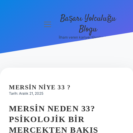
Başarı Yolculuğu
menüyü
Blogu
aç
İlham veren kariyer tüyoları burada!
Anasayfa
Gizlilik
Politikası
Yasal Uyarı
MERSIN NIYE 33 ?
Hakkımızda
Tarih: Aralık 21, 2025
MERSIN NEDEN 33?
PSIKOLOJIK BIR
MERCEKTEN BAKIŞ