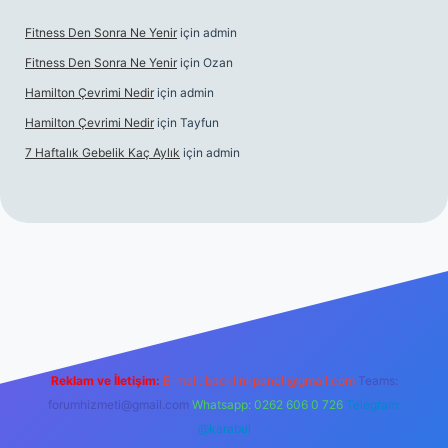
Fitness Den Sonra Ne Yenir
için
admin
Fitness Den Sonra Ne Yenir
için
Ozan
Hamilton Çevrimi Nedir
için
admin
Hamilton Çevrimi Nedir
için
Tayfun
7 Haftalık Gebelik Kaç Aylık
için
admin
etexper.xyz/
Reklam ve İletişim:
E-mail:
backlinkpaneli@gmail.com
Teams:
forumhizmeti@gmail.com
Whatsapp: 0262 606 0 726
Telegram:
@karabul