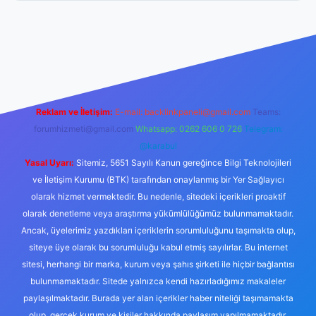
er.xyz/
Reklam ve İletişim:
E-mail:
backlinkpaneli@gmail.com
Teams:
forumhizmeti@gmail.com
Whatsapp: 0262 606 0 726
Telegram:
@karabul
Yasal Uyarı:
Sitemiz, 5651 Sayılı Kanun gereğince Bilgi Teknolojileri
ve İletişim Kurumu (BTK) tarafından onaylanmış bir Yer Sağlayıcı
olarak hizmet vermektedir. Bu nedenle, sitedeki içerikleri proaktif
olarak denetleme veya araştırma yükümlülüğümüz bulunmamaktadır.
Ancak, üyelerimiz yazdıkları içeriklerin sorumluluğunu taşımakta olup,
siteye üye olarak bu sorumluluğu kabul etmiş sayılırlar. Bu internet
sitesi, herhangi bir marka, kurum veya şahıs şirketi ile hiçbir bağlantısı
bulunmamaktadır. Sitede yalnızca kendi hazırladığımız makaleler
paylaşılmaktadır. Burada yer alan içerikler haber niteliği taşımamakta
olup, gerçek kurum ve kişiler hakkında paylaşım yapılmamaktadır.