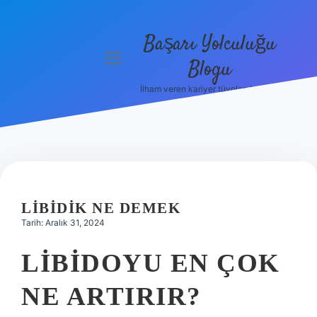
Başarı Yolculuğu
menüyü
Blogu
aç
İlham veren kariyer tüyoları burada!
Anasayfa
Gizlilik
Politikası
Yasal Uyarı
LIBIDIK NE DEMEK
Hakkımızda
Tarih: Aralık 31, 2024
LIBIDOYU EN ÇOK
NE ARTIRIR?