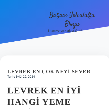
Başarı Yolculuğu
menüyü
Blogu
aç
İlham veren kariyer tüyoları burada!
Anasayfa
Gizlilik
Politikası
Yasal Uyarı
LEVREK EN ÇOK NEYI SEVER
Hakkımızda
Tarih: Eylül 29, 2024
LEVREK EN IYI
HANGI YEME