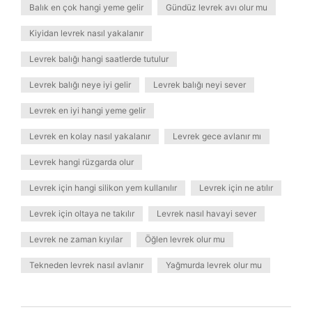
Balık en çok hangi yeme gelir
Gündüz levrek avı olur mu
Kiyidan levrek nasıl yakalanır
Levrek balığı hangi saatlerde tutulur
Levrek balığı neye iyi gelir
Levrek balığı neyi sever
Levrek en iyi hangi yeme gelir
Levrek en kolay nasıl yakalanır
Levrek gece avlanır mı
Levrek hangi rüzgarda olur
Levrek için hangi silikon yem kullanılır
Levrek için ne atılır
Levrek için oltaya ne takılır
Levrek nasıl havayi sever
Levrek ne zaman kıyılar
Öğlen levrek olur mu
Tekneden levrek nasıl avlanır
Yağmurda levrek olur mu