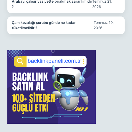
Arabayı çalışır vaziyette bırakmak zararlı mıdır
Temmuz 21,
?
2026
Çam kozalağı şurubu günde ne kadar
Temmuz 19,
tüketilmelidir ?
2026