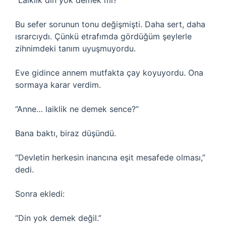
“Laiklik din yok demek mi?”
Bu sefer sorunun tonu değişmişti. Daha sert, daha
ısrarcıydı. Çünkü etrafımda gördüğüm şeylerle
zihnimdeki tanım uyuşmuyordu.
Eve gidince annem mutfakta çay koyuyordu. Ona
sormaya karar verdim.
“Anne… laiklik ne demek sence?”
Bana baktı, biraz düşündü.
“Devletin herkesin inancına eşit mesafede olması,”
dedi.
Sonra ekledi:
“Din yok demek değil.”