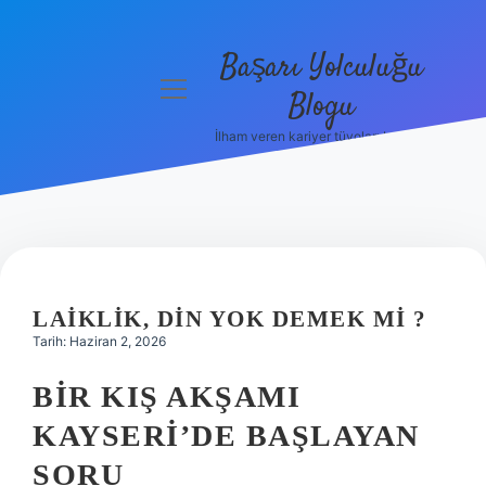
Başarı Yolculuğu
menüyü
Blogu
aç
İlham veren kariyer tüyoları burada!
Anasayfa
Gizlilik
Politikası
Yasal Uyarı
LAIKLIK, DIN YOK DEMEK MI ?
Hakkımızda
Tarih: Haziran 2, 2026
BIR KIŞ AKŞAMI
KAYSERI’DE BAŞLAYAN
SORU