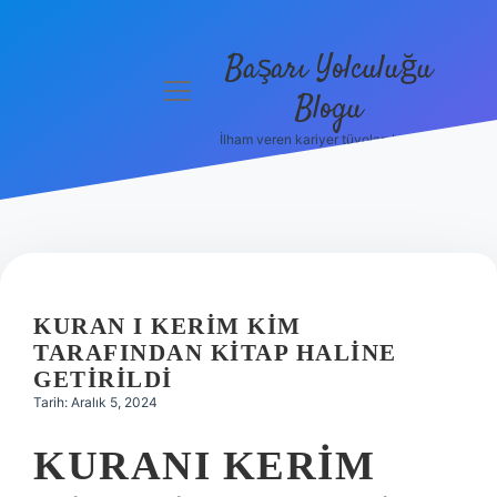
Başarı Yolculuğu
menüyü
Blogu
aç
İlham veren kariyer tüyoları burada!
Anasayfa
Gizlilik
Politikası
Yasal Uyarı
KURAN I KERIM KIM
Hakkımızda
TARAFINDAN KITAP HALINE
GETIRILDI
Tarih: Aralık 5, 2024
KURANI KERIM