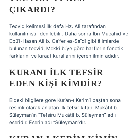
ÇIKARDI?
Tecvid kelimesi ilk defa Hz. Ali tarafından
kullanılmıştır denilebilir. Daha sonra İbn Mücahid ve
Ebü’l-Hasan Ali b. Ca’fer es-Saîdî gibi âlimlerde
bulunan tecvid, Mekki b.’ye göre harflerin fonetik
farklarını ve kıraat kurallarını içeren ilmin adıdır.
KURANI ILK TEFSIR
EDEN KIŞI KIMDIR?
Eldeki bilgilere göre Kur’an-ı Kerim’i baştan sona
resimli olarak anlatan ilk tefsir kitabı Mukâtil b.
Süleyman’ın “Tefsîru Mukâtil b. Süleyman” adlı
eseridir. Eserin adı “Süleyman”dır.