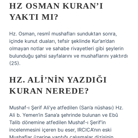
HZ OSMAN KURAN’I
YAKTI MI?
Hz. Osman, resmî mushafları sunduktan sonra,
içinde kunut duaları, tefsir şeklinde Kur’an’dan
olmayan notlar ve sahabe rivayetleri gibi şeylerin
bulunduğu şahsi sayfalarını ve mushaflarını yaktırdı
(25).
HZ. ALI’NIN YAZDIĞI
KURAN NEREDE?
Mushaf-ı Şerif Ali’ye atfedilen (San’a nüshası) Hz.
Ali b. Yemen’in Sana’a şehrinde bulunan ve Ebû
Talib dönemine atfedilen Mushaf-ı Şerif’in
incelenmesini içeren bu eser, IRCICA’nın eski
Mushaflar üzerine yaptığı çalışmalar dizisinin