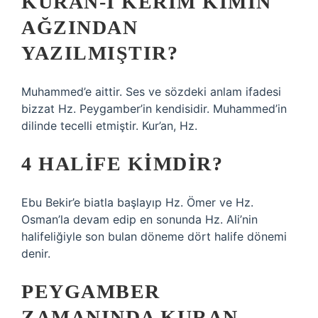
KURAN-I KERIM KIMIN
AĞZINDAN
YAZILMIŞTIR?
Muhammed’e aittir. Ses ve sözdeki anlam ifadesi
bizzat Hz. Peygamber’in kendisidir. Muhammed’in
dilinde tecelli etmiştir. Kur’an, Hz.
4 HALIFE KIMDIR?
Ebu Bekir’e biatla başlayıp Hz. Ömer ve Hz.
Osman’la devam edip en sonunda Hz. Ali’nin
halifeliğiyle son bulan döneme dört halife dönemi
denir.
PEYGAMBER
ZAMANINDA KURAN