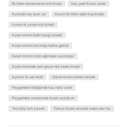
İlk İslam donanmasını kim kurdu
Kaç çeşit Kuran vardır
Kuranda kaç âyet var
Kuranı ilk tefsir eden kişi kimdir
Kuranı ilk yazan kişi kimdir
Kuranı Kerim Kalbi hangi süredir
Kuranı Kerim kim kitap haline getirdi
Kuranı Kerim kimin ağzından yazılmıştır
Kuranı Kerimde ismi geçen tek kadın kimdir
Kuranın ilk adı nedir
Orjinal Kuranı Kerim nerede
Peygamber öldüğünde kaç hafız vardı
Peygamber zamanında Kuran yazıldı mı
Tecvidiyi kim çıkardı
Türkçe Kuran okumak kabul olur mu