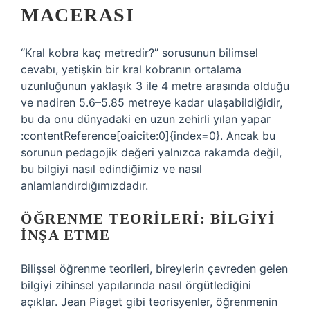
MACERASI
“Kral kobra kaç metredir?” sorusunun bilimsel
cevabı, yetişkin bir kral kobranın ortalama
uzunluğunun yaklaşık 3 ile 4 metre arasında olduğu
ve nadiren 5.6–5.85 metreye kadar ulaşabildiğidir,
bu da onu dünyadaki en uzun zehirli yılan yapar
:contentReference[oaicite:0]{index=0}. Ancak bu
sorunun pedagojik değeri yalnızca rakamda değil,
bu bilgiyi nasıl edindiğimiz ve nasıl
anlamlandırdığımızdadır.
ÖĞRENME TEORILERI: BILGIYI
İNŞA ETME
Bilişsel öğrenme teorileri, bireylerin çevreden gelen
bilgiyi zihinsel yapılarında nasıl örgütlediğini
açıklar. Jean Piaget gibi teorisyenler, öğrenmenin