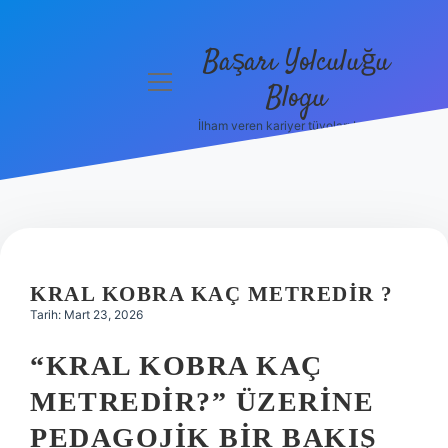
Başarı Yolculuğu
menüyü
Blogu
aç
İlham veren kariyer tüyoları burada!
Anasayfa
Gizlilik
Politikası
Yasal Uyarı
KRAL KOBRA KAÇ METREDIR ?
Hakkımızda
Tarih: Mart 23, 2026
“KRAL KOBRA KAÇ
METREDIR?” ÜZERINE
PEDAGOJIK BIR BAKIŞ