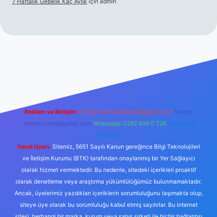
7 Haftalık Gebelik Kaç Aylık
için
admin
//www.betexper.xyz/
Reklam ve İletişim:
E-mail:
backlinkpaneli@gmail.com
Teams:
forumhizmeti@gmail.com
Whatsapp: 0262 606 0 726
Telegram:
@karabul
Yasal Uyarı:
Sitemiz, 5651 Sayılı Kanun gereğince Bilgi Teknolojileri
ve İletişim Kurumu (BTK) tarafından onaylanmış bir Yer Sağlayıcı
olarak hizmet vermektedir. Bu nedenle, sitedeki içerikleri proaktif
olarak denetleme veya araştırma yükümlülüğümüz bulunmamaktadır.
Ancak, üyelerimiz yazdıkları içeriklerin sorumluluğunu taşımakta olup,
siteye üye olarak bu sorumluluğu kabul etmiş sayılırlar. Bu internet
sitesi, herhangi bir marka, kurum veya şahıs şirketi ile hiçbir bağlantısı