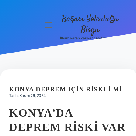
Başarı Yolculuğu
menüyü
Blogu
aç
İlham veren kariyer tüyoları burada!
Anasayfa
Gizlilik
Politikası
Yasal Uyarı
KONYA DEPREM IÇIN RISKLI MI
Hakkımızda
Tarih: Kasım 26, 2024
KONYA’DA
DEPREM RISKI VAR