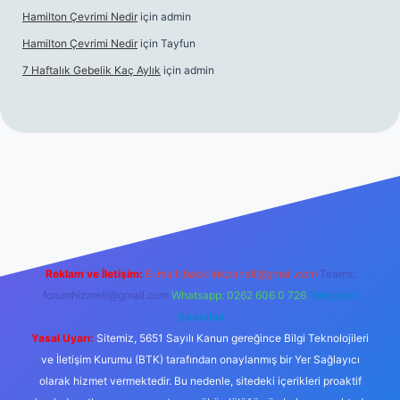
Hamilton Çevrimi Nedir
için
admin
Hamilton Çevrimi Nedir
için
Tayfun
7 Haftalık Gebelik Kaç Aylık
için
admin
er.xyz/
Reklam ve İletişim:
E-mail:
backlinkpaneli@gmail.com
Teams:
forumhizmeti@gmail.com
Whatsapp: 0262 606 0 726
Telegram:
@karabul
Yasal Uyarı:
Sitemiz, 5651 Sayılı Kanun gereğince Bilgi Teknolojileri
ve İletişim Kurumu (BTK) tarafından onaylanmış bir Yer Sağlayıcı
olarak hizmet vermektedir. Bu nedenle, sitedeki içerikleri proaktif