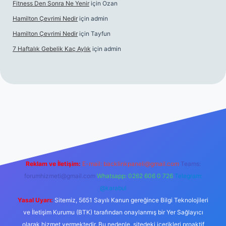
Fitness Den Sonra Ne Yenir
için
Ozan
Hamilton Çevrimi Nedir
için
admin
Hamilton Çevrimi Nedir
için
Tayfun
7 Haftalık Gebelik Kaç Aylık
için
admin
r.xyz/
Reklam ve İletişim:
E-mail:
backlinkpaneli@gmail.com
Teams:
forumhizmeti@gmail.com
Whatsapp: 0262 606 0 726
Telegram:
@karabul
Yasal Uyarı:
Sitemiz, 5651 Sayılı Kanun gereğince Bilgi Teknolojileri
ve İletişim Kurumu (BTK) tarafından onaylanmış bir Yer Sağlayıcı
olarak hizmet vermektedir. Bu nedenle, sitedeki içerikleri proaktif