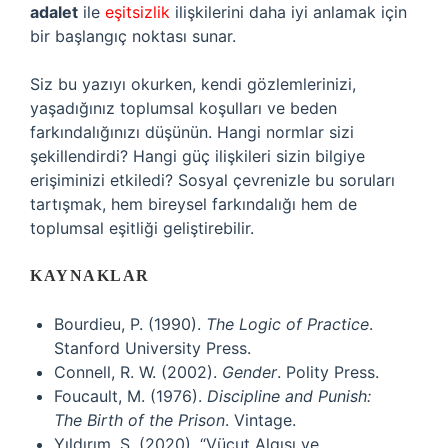
adalet
ile
eşitsizlik
ilişkilerini daha iyi anlamak için
bir başlangıç noktası sunar.
Siz bu yazıyı okurken, kendi gözlemlerinizi,
yaşadığınız toplumsal koşulları ve beden
farkındalığınızı düşünün. Hangi normlar sizi
şekillendirdi? Hangi güç ilişkileri sizin bilgiye
erişiminizi etkiledi? Sosyal çevrenizle bu soruları
tartışmak, hem bireysel farkındalığı hem de
toplumsal eşitliği geliştirebilir.
KAYNAKLAR
Bourdieu, P. (1990).
The Logic of Practice
.
Stanford University Press.
Connell, R. W. (2002).
Gender
. Polity Press.
Foucault, M. (1976).
Discipline and Punish:
The Birth of the Prison
. Vintage.
Yıldırım, S. (2020). “Vücut Algısı ve