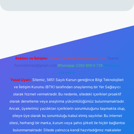
per.xyz/
Reklam ve İletişim:
E-mail:
backlinkpaneli@gmail.com
Teams:
forumhizmeti@gmail.com
Whatsapp: 0262 606 0 726
Telegram:
@karabul
Yasal Uyarı:
Sitemiz, 5651 Sayılı Kanun gereğince Bilgi Teknolojileri
ve İletişim Kurumu (BTK) tarafından onaylanmış bir Yer Sağlayıcı
olarak hizmet vermektedir. Bu nedenle, sitedeki içerikleri proaktif
olarak denetleme veya araştırma yükümlülüğümüz bulunmamaktadır.
Ancak, üyelerimiz yazdıkları içeriklerin sorumluluğunu taşımakta olup,
siteye üye olarak bu sorumluluğu kabul etmiş sayılırlar. Bu internet
sitesi, herhangi bir marka, kurum veya şahıs şirketi ile hiçbir bağlantısı
bulunmamaktadır. Sitede yalnızca kendi hazırladığımız makaleler