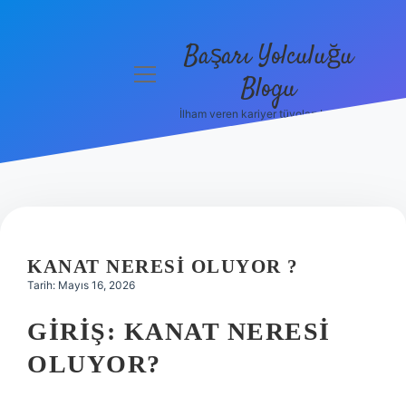
Başarı Yolculuğu
menüyü
Blogu
aç
İlham veren kariyer tüyoları burada!
Anasayfa
Gizlilik
Politikası
Yasal Uyarı
KANAT NERESI OLUYOR ?
Hakkımızda
Tarih: Mayıs 16, 2026
GIRIŞ: KANAT NERESI
OLUYOR?