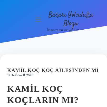
Başarı Yolculuğu
menüyü
Blogu
aç
İlham veren kariyer tüyoları burada!
Anasayfa
Gizlilik
Politikası
Yasal Uyarı
KAMIL KOÇ KOÇ AILESINDEN MI
Hakkımızda
Tarih: Ocak 8, 2025
KAMIL KOÇ
KOÇLARIN MI?