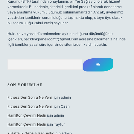
Kurumu (BTK) tarafından onaylanmış bir Yer Sağlayıcı olarak hizmet
vermektedir. Bu nedenle, sitedeki içerikleri proaktif olarak denetleme
veya araştırma yükümlülüğümüz bulunmamaktadır. Ancak, üyelerimiz
yazdıkları içeriklerin sorumluluğunu taşımakta olup, siteye üye olarak
bu sorumluluğu kabul etmiş sayılırlar.
Hukuka ve yasal düzenlemelere aykırı olduğunu düşündüğünüz
içerikleri,
backlinkpanelicomtr@gmail.com
adresine bildirmeniz halinde,
ilgili içerikler yasal süre içerisinde sitemizden kaldırılacaktır.
Arama
SON YORUMLAR
Fitness Den Sonra Ne Yenir
için
admin
Fitness Den Sonra Ne Yenir
için
Ozan
Hamilton Çevrimi Nedir
için
admin
Hamilton Çevrimi Nedir
için
Tayfun
7 Haftalık Gebelik Kaç Aylık
için
admin