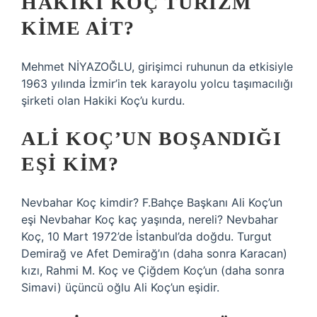
HAKIKI KOÇ TURIZM
KIME AIT?
Mehmet NİYAZOĞLU, girişimci ruhunun da etkisiyle
1963 yılında İzmir’in tek karayolu yolcu taşımacılığı
şirketi olan Hakiki Koç’u kurdu.
ALI KOÇ’UN BOŞANDIĞI
EŞI KIM?
Nevbahar Koç kimdir? F.Bahçe Başkanı Ali Koç’un
eşi Nevbahar Koç kaç yaşında, nereli? Nevbahar
Koç, 10 Mart 1972’de İstanbul’da doğdu. Turgut
Demirağ ve Afet Demirağ’ın (daha sonra Karacan)
kızı, Rahmi M. Koç ve Çiğdem Koç’un (daha sonra
Simavi) üçüncü oğlu Ali Koç’un eşidir.