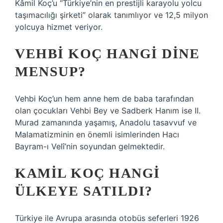
Kâmil Koç’u “Türkiye’nin en prestijli karayolu yolcu
taşımacılığı şirketi” olarak tanımlıyor ve 12,5 milyon
yolcuya hizmet veriyor.
VEHBI KOÇ HANGI DINE
MENSUP?
Vehbi Koç’un hem anne hem de baba tarafından
olan çocukları Vehbi Bey ve Sadberk Hanım ise II.
Murad zamanında yaşamış, Anadolu tasavvuf ve
Malamatizminin en önemli isimlerinden Hacı
Bayram-ı Velî’nin soyundan gelmektedir.
KAMIL KOÇ HANGI
ÜLKEYE SATILDI?
Türkiye ile Avrupa arasında otobüs seferleri 1926