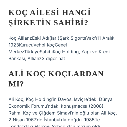
KOÇ AILESI HANGI
ŞIRKETIN SAHIBI?
Koç AllianzEski Adı(ları)Şark SigortaVakfı11 Aralık
1923KurucuVehbi KoçGenel
MerkezTürkiyeSahibiKoç Holding, Yapı ve Kredi
Bankası, Allianz3 diğer hat
ALI KOÇ KOÇLARDAN
MI?
Ali Koç, Koç Holding’in Davos, İsviçre’deki Dünya
Ekonomik Forumu’ndaki konuşmacısı (2008).
Rahmi Koç ve Çiğdem Simavi’nin oğlu olan Ali Koç,
2 Nisan 1967’de İstanbul’da doğdu. 1985’te
Londra’daki Harrow School’dan mezun oldu.