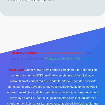
per.xyz/
Reklam ve İletişim:
E-mail:
backlinkpaneli@gmail.com
Teams:
forumhizmeti@gmail.com
Whatsapp: 0262 606 0 726
Telegram:
@karabul
Yasal Uyarı:
Sitemiz, 5651 Sayılı Kanun gereğince Bilgi Teknolojileri
ve İletişim Kurumu (BTK) tarafından onaylanmış bir Yer Sağlayıcı
olarak hizmet vermektedir. Bu nedenle, sitedeki içerikleri proaktif
olarak denetleme veya araştırma yükümlülüğümüz bulunmamaktadır.
Ancak, üyelerimiz yazdıkları içeriklerin sorumluluğunu taşımakta olup,
siteye üye olarak bu sorumluluğu kabul etmiş sayılırlar. Bu internet
sitesi, herhangi bir marka, kurum veya şahıs şirketi ile hiçbir bağlantısı