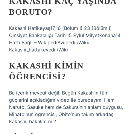
KAKASHI KAÇ YAŞINDA
BORUTO?
Kakashi Hatikeyaş17_16 (Bölüm I) 23 (Bölüm I)
Cinsiyet Bankacılığı Tarihi15 Eylül Milyetkonaha14
Hattı Bağlı – WikipediAviipedi ›Wiki›
Kakashi_hattakevedi ›Wiki
KAKASHI KIMIN
ÖĞRENCISI?
Bu içerik mevcut değil. Bugün Kakash’ın tüm
güçlerini açıkladığım video ile buradayım. Hem
Naruto, Sasuke hem de Sakura’nın anlam duygusu,
Minato’nun öğrencisi, Obito’nun takım arkadaşı
Kakashi, bakalım mı?