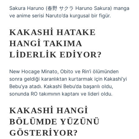
Sakura Haruno (春野 サクラ Haruno Sakura) manga
ve anime serisi Naruto’da kurgusal bir figür.
KAKASHI HATAKE
HANGI TAKIMA
LIDERLIK EDIYOR?
New Hocage Minato, Obito ve Rin’i ölümünden
sonra geldiği karanlıktan kurtarmak için Kakashi’yi
Bebu’ya atadı. Kakashi Bebu’da başarılı oldu,
sonunda RO takımının kaptanı ve lideri oldu.
KAKASHI HANGI
BÖLÜMDE YÜZÜNÜ
GÖSTERIYOR?