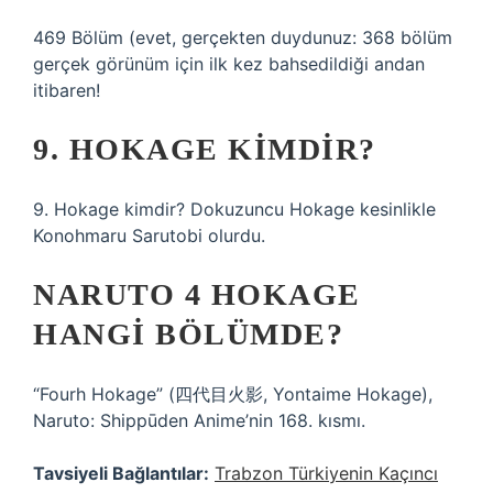
469 Bölüm (evet, gerçekten duydunuz: 368 bölüm
gerçek görünüm için ilk kez bahsedildiği andan
itibaren!
9. HOKAGE KIMDIR?
9. Hokage kimdir? Dokuzuncu Hokage kesinlikle
Konohmaru Sarutobi olurdu.
NARUTO 4 HOKAGE
HANGI BÖLÜMDE?
“Fourh Hokage” (四代目火影, Yontaime Hokage),
Naruto: Shippūden Anime’nin 168. kısmı.
Tavsiyeli Bağlantılar:
Trabzon Türkiyenin Kaçıncı