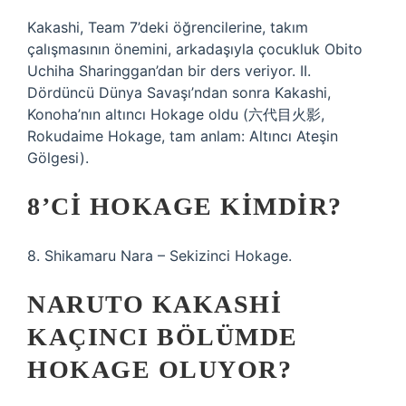
Kakashi, Team 7’deki öğrencilerine, takım
çalışmasının önemini, arkadaşıyla çocukluk Obito
Uchiha Sharinggan’dan bir ders veriyor. II.
Dördüncü Dünya Savaşı’ndan sonra Kakashi,
Konoha’nın altıncı Hokage oldu (六代目火影,
Rokudaime Hokage, tam anlam: Altıncı Ateşin
Gölgesi).
8’CI HOKAGE KIMDIR?
8. Shikamaru Nara – Sekizinci Hokage.
NARUTO KAKASHI
KAÇINCI BÖLÜMDE
HOKAGE OLUYOR?