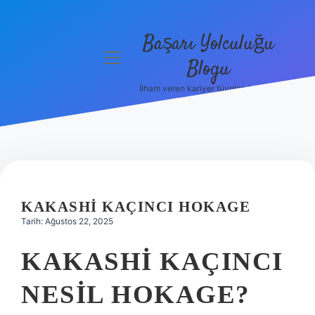
Başarı Yolculuğu
menüyü
Blogu
aç
İlham veren kariyer tüyoları burada!
Anasayfa
Gizlilik
Politikası
Yasal Uyarı
KAKASHI KAÇINCI HOKAGE
Hakkımızda
Tarih: Ağustos 22, 2025
KAKASHI KAÇINCI
NESIL HOKAGE?