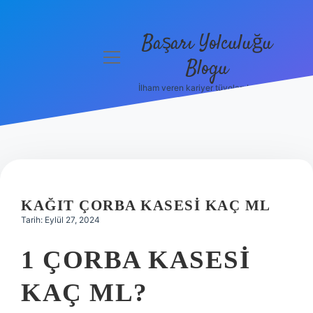
Başarı Yolculuğu
menüyü
Blogu
aç
İlham veren kariyer tüyoları burada!
Anasayfa
Gizlilik
Politikası
Yasal Uyarı
KAĞIT ÇORBA KASESI KAÇ ML
Hakkımızda
Tarih: Eylül 27, 2024
1 ÇORBA KASESI
KAÇ ML?