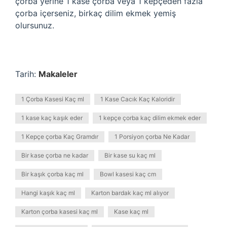
çorba yerine 1 kase çorba veya 1 kepçeden fazla
çorba içerseniz, birkaç dilim ekmek yemiş
olursunuz.
Tarih:
Makaleler
1 Çorba Kasesi Kaç ml
1 Kase Cacık Kaç Kaloridir
1 kase kaç kaşık eder
1 kepçe çorba kaç dilim ekmek eder
1 Kepçe çorba Kaç Gramdır
1 Porsiyon çorba Ne Kadar
Bir kase çorba ne kadar
Bir kase su kaç ml
Bir kaşık çorba kaç ml
Bowl kasesi kaç cm
Hangi kaşık kaç ml
Karton bardak kaç ml alıyor
Karton çorba kasesi kaç ml
Kase kaç ml